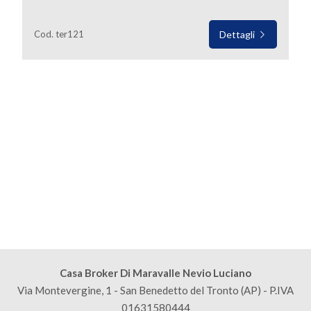
mq
Cod. ter121
Dettagli
Locali
minimi
Qualsiasi
1
2
Casa Broker Di Maravalle Nevio Luciano
Via Montevergine, 1 - San Benedetto del Tronto (AP) - P.IVA
3
01631580444