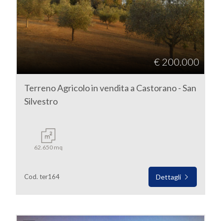
CONTATTI
Ascoli Piceno
Castorano
€ 200.000
Terreno Agricolo in vendita a Castorano - San
Silvestro
Tipologia
-
62.650 mq
multiscelta
Cod. ter164
Dettagli
Qualsiasi
Residenziali