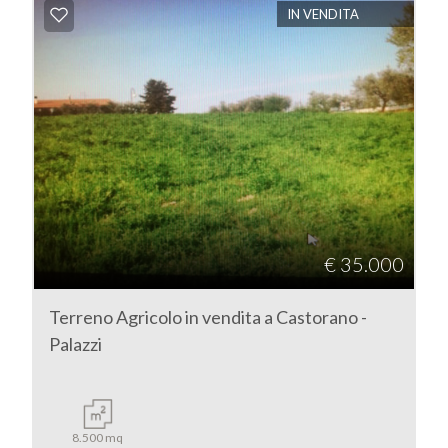
IN VENDITA
Commerciali
Industriali
Terreni
Prezzo
€ 35.000
Terreno Agricolo in vendita a Castorano -
Palazzi
Totale
8.500 mq