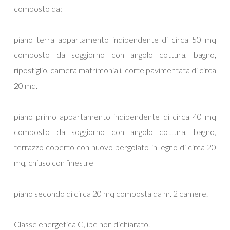
mq
composto da:
piano terra appartamento indipendente di circa 50 mq
composto da soggiorno con angolo cottura, bagno,
ripostiglio, camera matrimoniali, corte pavimentata di circa
20 mq.
Locali
minimi
piano primo appartamento indipendente di circa 40 mq
composto da soggiorno con angolo cottura, bagno,
Qualsiasi
terrazzo coperto con nuovo pergolato in legno di circa 20
mq, chiuso con finestre
1
piano secondo di circa 20 mq composta da nr. 2 camere.
2
Classe energetica G, ipe non dichiarato.
3