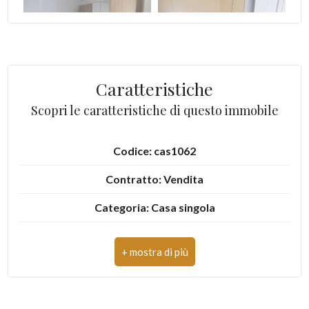
3
4
Caratteristiche
5
Scopri le caratteristiche di questo immobile
5+
Codice: cas1062
Contratto: Vendita
Camere
Categoria: Casa singola
minime
Indirizzo: Vittorio Emanuele
Qualsiasi
Comune: Spinetoli
1
Zona: Pagliare del Tronto