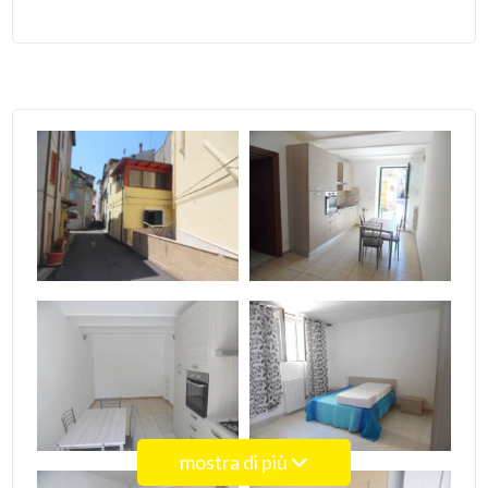
4
5
5+
Bagni
minimi
Qualsiasi
1
mostra di più
2