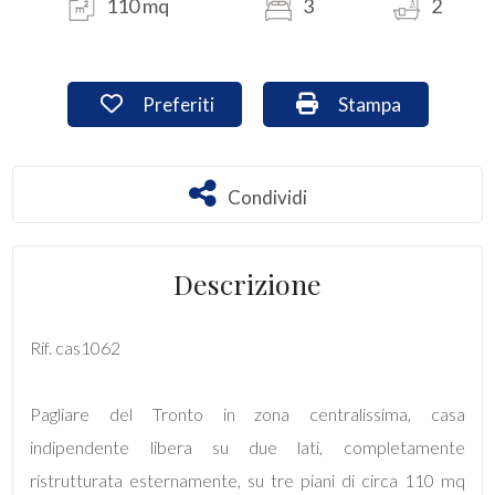
110 mq
3
2
Commerciali
Preferiti: Cod. cas1062
Stampa: Cod. cas1
Preferiti
Stampa
Industriali
Terreni
Condividi
Condividi
Prezzo
Descrizione
Rif. cas1062
Pagliare del Tronto in zona centralissima, casa
indipendente libera su due lati, completamente
Totale
ristrutturata esternamente, su tre piani di circa 110 mq