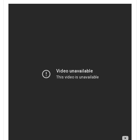
Giardino
Bar
Esposizione: est, sud
Uffici postali
Terrazzo: Presente, 20 mq
Posto auto/Box
Uffici comunali
Posizione: Centrale
Balcone/Terrazzo
Ascensore
Arredato
Nuova costruzione
Lusso