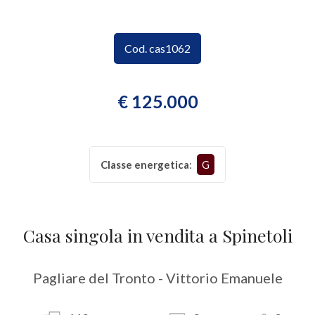
CONTATTI
Provincia
Cod. cas1062
Comune
€ 125.000
Classe energetica
:
G
Tipologia
-
multiscelta
Casa singola in vendita a Spinetoli
Qualsiasi
Pagliare del Tronto - Vittorio Emanuele
Residenziali