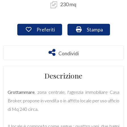
230 mq
Commerciali
Preferiti: Cod. uff1249
Stampa: Cod. uff1
Preferiti
Stampa
Industriali
Terreni
Condividi
Condividi
Prezzo
Descrizione
Grottammare
, zona centrale, l'agenzia immobiliare Casa
Broker, propone in vendita o in affitto locale per uso ufficio
di Mq 240 circa.
Totale
Il locale è composto come segue : quattro vani, due bagni