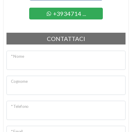
2
+3934714 ...
3
CONTATTACI
4
* Nome
5
5+
Cognome
Altre
opzioni
* Telefono
-
multiscelta
* Email