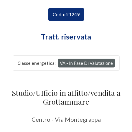
CONTATTI
Provincia
Cod. uff1249
Comune
Tratt. riservata
Classe energetica
:
VA - In Fase Di Valutazione
Tipologia
-
Studio/Ufficio in affitto/vendita a
multiscelta
Grottammare
Qualsiasi
Centro - Via Montegrappa
Residenziali