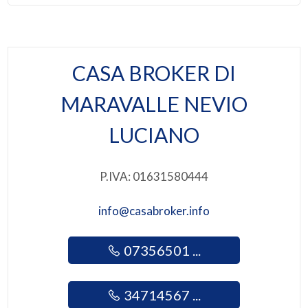
Bar
3
Uffici postali
4
CASA BROKER DI
Uffici comunali
MARAVALLE NEVIO
5
LUCIANO
5+
P.IVA: 01631580444
Camere
info@casabroker.info
minime
07356501 ...
Qualsiasi
1
34714567 ...