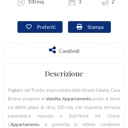
100 mq
3
2
Commerciali
Preferiti: Cod. app408
Stampa: Cod. app4
Preferiti
Stampa
Industriali
Terreni
Condividi
Condividi
Prezzo
Descrizione
Pagliare del Tronto, in prossimità della Strada Salaria, Casa
Broker propone in
Vendita
Appartamento
posto al terzo
ed ultimo piano di circa 100 mq. con stupenda terrazza
panoramica esposta a Sud-Nord ed Ovest.
Totale
L'
Appartamento
si presenta in ottime condizioni,