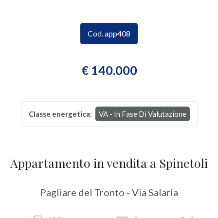
CONTATTI
Provincia
Cod. app408
Comune
€ 140.000
Classe energetica
:
VA - In Fase Di Valutazione
Tipologia
-
Appartamento in vendita a Spinetoli
multiscelta
Qualsiasi
Pagliare del Tronto - Via Salaria
Residenziali