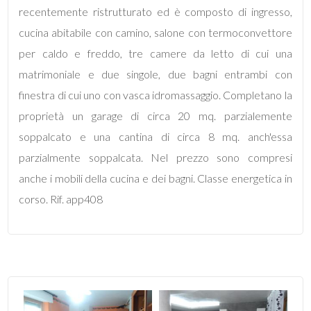
mq
recentemente ristrutturato ed è composto di ingresso,
cucina abitabile con camino, salone con termoconvettore
per caldo e freddo, tre camere da letto di cui una
matrimoniale e due singole, due bagni entrambi con
finestra di cui uno con vasca idromassaggio. Completano la
proprietà un garage di circa 20 mq. parzialemente
Locali
soppalcato e una cantina di circa 8 mq. anch'essa
minimi
parzialmente soppalcata. Nel prezzo sono compresi
anche i mobili della cucina e dei bagni. Classe energetica in
Qualsiasi
corso. Rif. app408
1
2
3