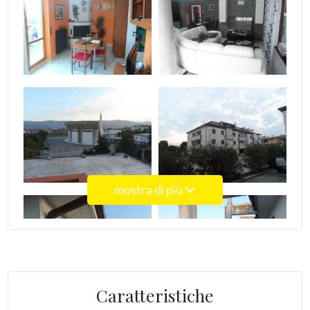
4
5
5+
Bagni
minimi
mostra di più
Qualsiasi
1
Caratteristiche
2