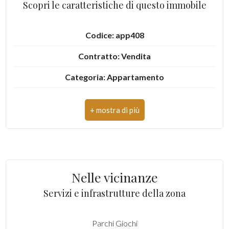
Scopri le caratteristiche di questo immobile
3
Codice: app408
4
Contratto: Vendita
Categoria: Appartamento
5
Indirizzo: Via Salaria
5+
CAP: 63030
Comune: Spinetoli
Camere
minime
Zona: Pagliare del Tronto
Nelle vicinanze
Totale mq: 100 mq
Qualsiasi
Servizi e infrastrutture della zona
Camere: 3
1
Parchi Giochi
Bagni: 2