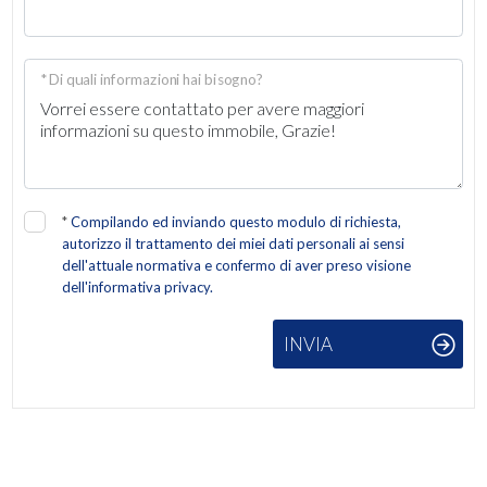
2
* Di quali informazioni hai bisogno?
3
4
5
*
Compilando ed inviando questo modulo di richiesta,
autorizzo il trattamento dei miei dati personali ai sensi
dell'attuale normativa e confermo di aver preso visione
5+
dell'informativa privacy.
INVIA
Altre
opzioni
-
multiscelta