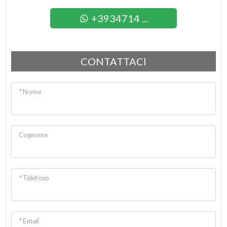
+3934714 ...
3
4
CONTATTACI
5
* Nome
5+
Cognome
Camere
minime
* Telefono
Qualsiasi
1
* Email