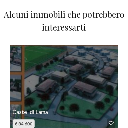
Giardino
Alcuni immobili che potrebbero
Posto auto/Box
interessarti
Balcone/Terrazzo
IN VENDITA
Ascensore
Arredato
Nuova costruzione
Lusso
Castel di Lama
€ 84.600