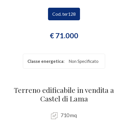
CONTATTI
Provincia
Cod. ter128
Comune
€ 71.000
Classe energetica
:
Non Specificato
Tipologia
-
Terreno edificabile in vendita a
multiscelta
Castel di Lama
Qualsiasi
710 mq
Residenziali