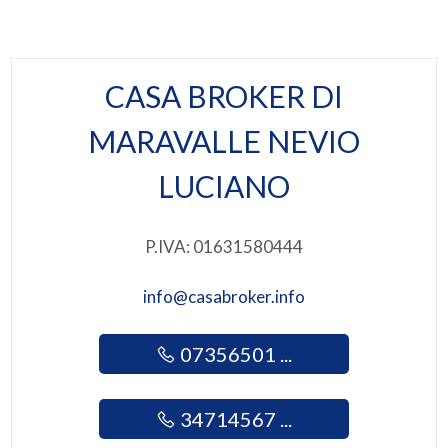
Mq edificabili: 710 mq
4
Progetto approvato: 1
CASA BROKER DI
Possibili realizzazioni: residenziale
5
MARAVALLE NEVIO
Indice Edificabilità: 2.00
5+
LUCIANO
Bagni
P.IVA: 01631580444
minimi
info@casabroker.info
Qualsiasi
07356501 ...
1
34714567 ...
2