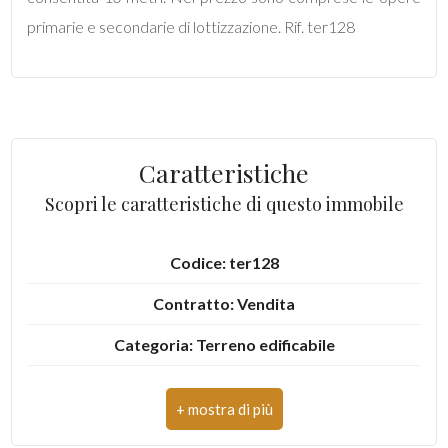
mq
primarie e secondarie di lottizzazione. Rif. ter128
Caratteristiche
Locali
Scopri le caratteristiche di questo immobile
minimi
Codice: ter128
Qualsiasi
Contratto: Vendita
1
Categoria: Terreno edificabile
2
Comune: Castel di Lama
Totale mq: 710 mq
3