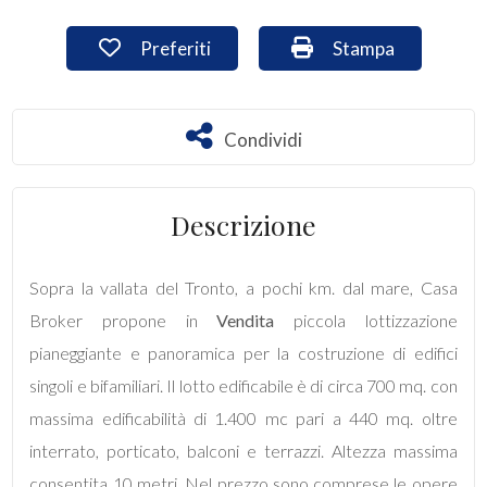
Preferiti: Cod. ter128
Stampa: Cod. ter1
Preferiti
Stampa
Commerciali
Industriali
Condividi
Condividi
Terreni
Descrizione
Prezzo
Sopra la vallata del Tronto, a pochi km. dal mare, Casa
Broker propone in
Vendita
piccola lottizzazione
pianeggiante e panoramica per la costruzione di edifici
singoli e bifamiliari. Il lotto edificabile è di circa 700 mq. con
massima edificabilità di 1.400 mc pari a 440 mq. oltre
interrato, porticato, balconi e terrazzi. Altezza massima
Totale
consentita 10 metri. Nel prezzo sono comprese le opere