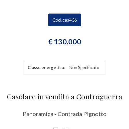
CONTATTI
Provincia
Cod. cas436
Comune
€ 130.000
Classe energetica
:
Non Specificato
Tipologia
-
Casolare in vendita a Controguerra
multiscelta
Qualsiasi
Panoramica - Contrada Pignotto
Residenziali