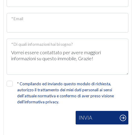
Giardino
* Email
Posto auto/Box
Balcone/Terrazzo
* Di quali informazioni hai bisogno?
Ascensore
Arredato
*
Compilando ed inviando questo modulo di richiesta,
autorizzo il trattamento dei miei dati personali ai sensi
Nuova costruzione
dell'attuale normativa e confermo di aver preso visione
dell'informativa privacy.
Lusso
INVIA