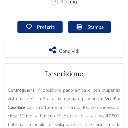
400 mq
Commerciali
Preferiti: Cod. cas436
Stampa: Cod. cas4
Preferiti
Stampa
Industriali
Terreni
Condividi
Condividi
Prezzo
Descrizione
Controguerra
, in posizione panoramica e con stupenda
vista mare, Casa Broker immobiliare propone in
Vendita
Casolare
da ristrutturare di circa mq 400 con annesso di
circa 50 mq. e terreno circostante di circa mq 47.500.
Totale
L'attuale immobile è sviluppato su tre piani ma la