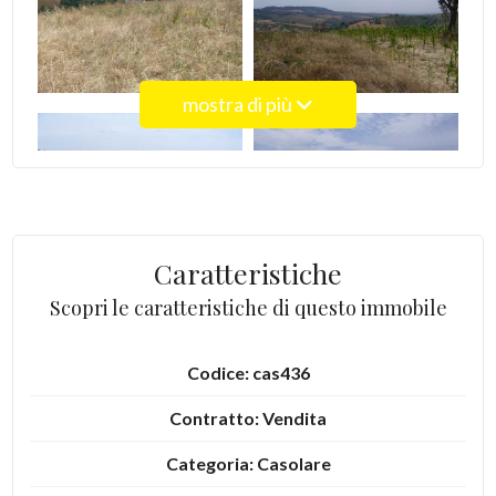
4
mostra di più
5
5+
Bagni
Caratteristiche
minimi
Scopri le caratteristiche di questo immobile
Qualsiasi
Codice: cas436
1
Contratto: Vendita
Categoria: Casolare
2