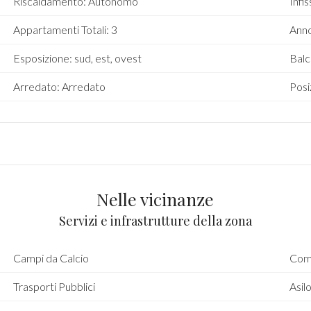
Riscaldamento: Autonomo
Infis
Appartamenti Totali: 3
Anno
Esposizione: sud, est, ovest
Balc
Arredato: Arredato
Posi
Nelle vicinanze
Servizi e infrastrutture della zona
Campi da Calcio
Comp
Trasporti Pubblici
Asil