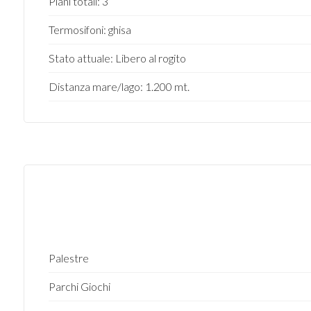
Piani totali: 3
3
Termosifoni: ghisa
Stato attuale: Libero al rogito
4
Distanza mare/lago: 1.200 mt.
5
5+
Camere
minime
Qualsiasi
Palestre
Parchi Giochi
1