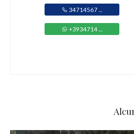
Giardino
34714567 ...
Posto auto/Box
+3934714 ...
Balcone/Terrazzo
Ascensore
Arredato
Nuova costruzione
Lusso
Alcu
IN VENDITA