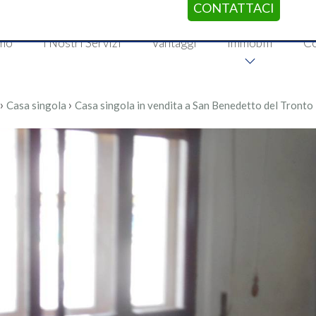
CONTATTACI
amo
I Nostri Servizi
Vantaggi
Immobili
Co
›
›
Casa singola
Casa singola in vendita a San Benedetto del Tronto