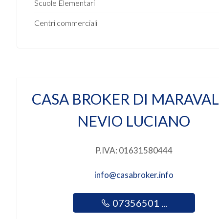
Scuole Elementari
2
Centri commerciali
3
4
CASA BROKER DI MARAVAL
5
NEVIO LUCIANO
5+
P.IVA: 01631580444
Altre
opzioni
info@casabroker.info
-
multiscelta
07356501 ...