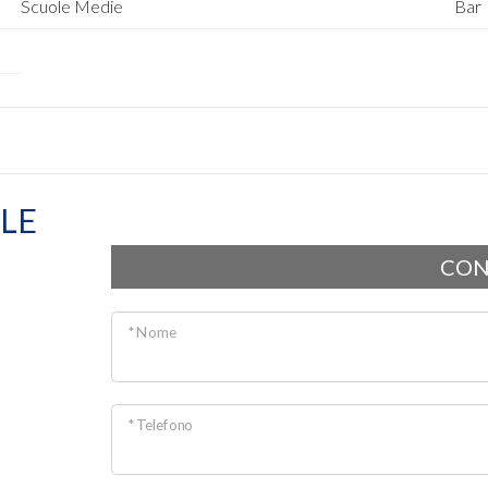
Scuole Medie
Bar
LE
CON
* Nome
* Telefono