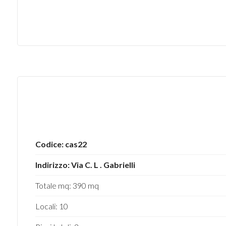
4
5
5+
Bagni
minimi
Codice: cas22
Qualsiasi
Indirizzo: Via C. L . Gabrielli
Totale mq: 390 mq
1
Locali: 10
2