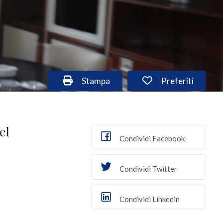
Stampa: Cod. cas22
Preferiti: Cod. c
Stampa
Preferiti
el
Condividi Facebook
Condividi Twitter
Condividi Linkedin