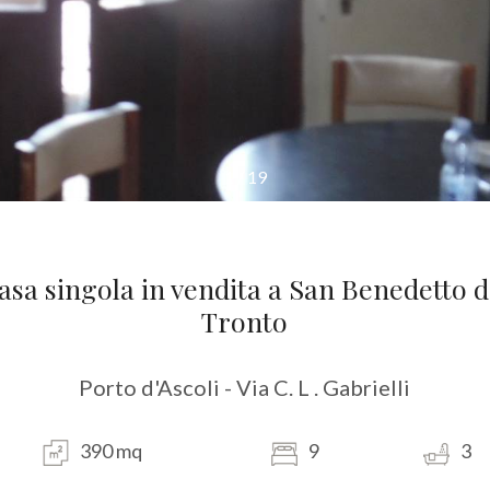
1
/
19
asa singola in vendita a San Benedetto d
Tronto
Porto d'Ascoli - Via C. L . Gabrielli
390 mq
9
3