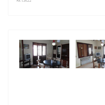
Rif. cas22
mq
Locali
minimi
Qualsiasi
1
2
3