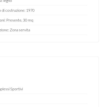
si: legno
 di costruzione: 1970
oni: Presente, 30 mq
zione: Zona servita
lessi Sportivi
o