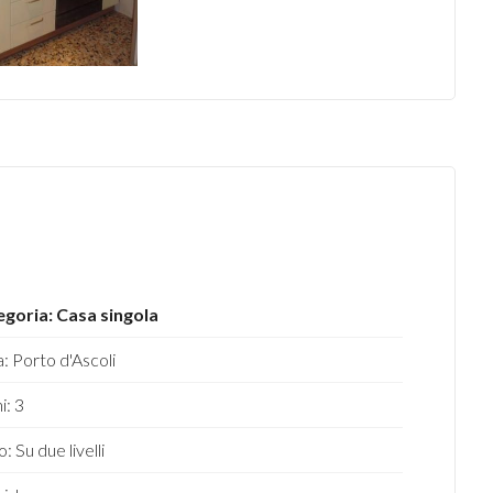
goria: Casa singola
: Porto d'Ascoli
i: 3
: Su due livelli