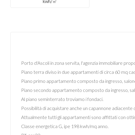
kwh/㎡
Commerciali
Industriali
Terreni
Porto d'Ascoli in zona servita, l'agenzia immobiliare prop
Prezzo
Piano terra diviso in due appartamenti di circa 60 mq 
Piano primo appartamento composto da ingresso, salone, c
Piano secondo appartamento composto da ingresso, salone
Al piano seminterrato troviamo i fondaci.
Possibilità di acquistare anche un capannone adiacente d
Attualmente tutti gli appartamenti sono affittati con otti
Classe energetica G, ipe 198 kwh/mq anno.
Totale