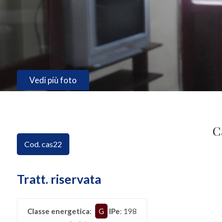
CONTATTI
Provincia
Comune
Vedi più foto
C
Tipologia
Cod. cas22
-
multiscelta
Tratt. riservata
Qualsiasi
Classe energetica
:
G
IPe
: 198
Residenziali