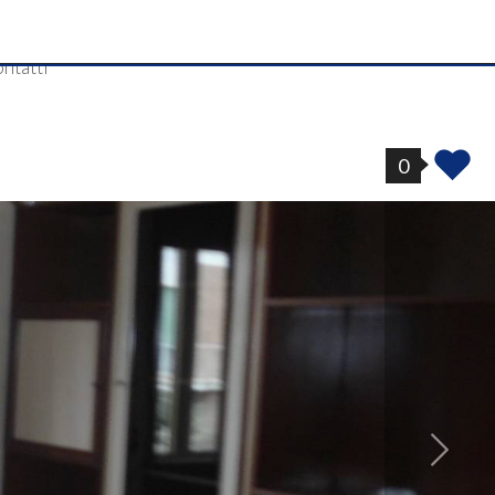
ntatti
0