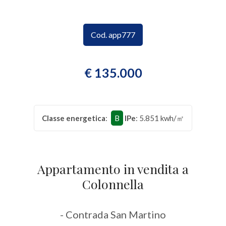
CONTATTI
Provincia
Cod. app777
Comune
€ 135.000
Classe energetica
:
B
IPe
: 5.851 kwh/㎡
Tipologia
-
multiscelta
Appartamento in vendita a
Colonnella
Qualsiasi
- Contrada San Martino
Residenziali