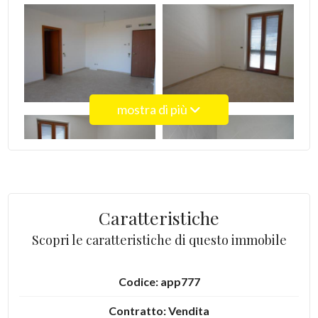
4
5
mostra di più
5+
Bagni
minimi
Caratteristiche
Qualsiasi
Scopri le caratteristiche di questo immobile
1
Codice: app777
2
Contratto: Vendita