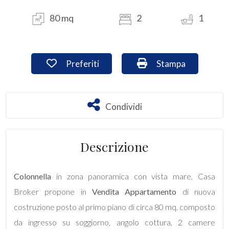
80 mq
2
1
Commerciali
Industriali
Preferiti: Cod. app777
Stampa: Cod. app7
Preferiti
Stampa
Terreni
Condividi
Condividi
Prezzo
Descrizione
Colonnella
in zona panoramica con vista mare, Casa
Broker propone in
Vendita
Appartamento
di nuova
costruzione posto al primo piano di circa 80 mq. composto
Totale
da ingresso su soggiorno, angolo cottura, 2 camere