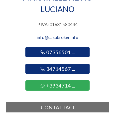
Giardino
LUCIANO
Posto auto/Box
P.IVA: 01631580444
Balcone/Terrazzo
info@casabroker.info
Ascensore
07356501 ...
Arredato
34714567 ...
Nuova costruzione
+3934714 ...
Lusso
CONTATTACI