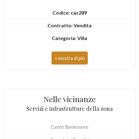
2
Codice: cas289
Contratto: Vendita
3
Categoria: Villa
4
Indirizzo: Via Castani
5
Comune: Martinsicuro
Zona: Residenziale
5+
Totale mq: 350 mq
Nelle vicinanze
Altre
Camere: 5
Servizi e infrastrutture della zona
opzioni
Bagni: 4
-
multiscelta
Centri Benessere
Locali: 7