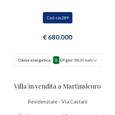
CONTATTI
Provincia
Cod. cas289
Comune
€ 680.000
Classe energetica
:
B
EP glnr
: 88.00 kwh/㎡
Tipologia
-
multiscelta
Villa in vendita a Martinsicuro
Qualsiasi
Residenziale - Via Castani
Residenziali