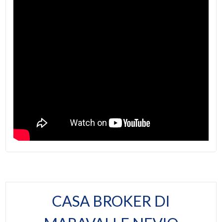
Esposizione: 4 lati
Balconi: Presente
Terrazzo: Presente, 50 mq
Giardino: Privato, 3.000 mq
Distanza mare/lago: 1.000 mt.
Box: Doppio, 40 mq
Arredato: Parzialmente arredato
Posizione: Zona residenziale
Aria Condizionata
CASA BROKER DI