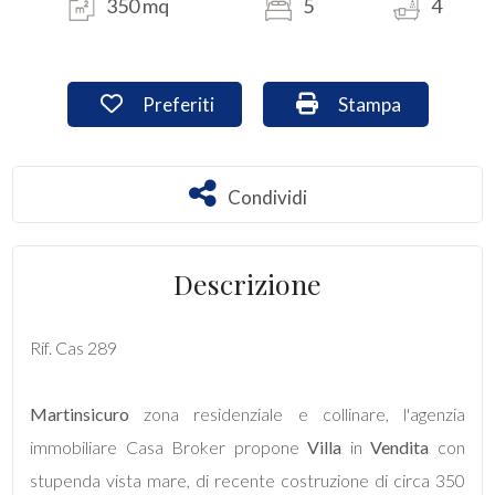
350 mq
5
4
Commerciali
Preferiti: Cod. cas289
Stampa: Cod. cas2
Preferiti
Stampa
Industriali
Terreni
Condividi
Condividi
Prezzo
Descrizione
Rif. Cas 289
Martinsicuro
zona residenziale e collinare, l'agenzia
immobiliare Casa Broker propone
Villa
in
Vendita
con
Totale
stupenda vista mare, di recente costruzione di circa 350