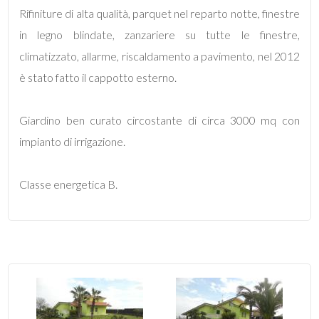
Rifiniture di alta qualità, parquet nel reparto notte, finestre
in legno blindate, zanzariere su tutte le finestre,
4
climatizzato, allarme, riscaldamento a pavimento, nel 2012
è stato fatto il cappotto esterno.
5
5+
Giardino ben curato circostante di circa 3000 mq con
impianto di irrigazione.
Bagni
Classe energetica B.
minimi
Qualsiasi
1
2