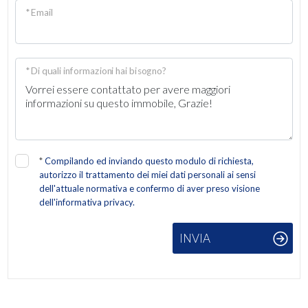
* Email
2
3
* Di quali informazioni hai bisogno?
4
5
*
Compilando ed inviando questo modulo di richiesta,
autorizzo il trattamento dei miei dati personali ai sensi
5+
dell'attuale normativa e confermo di aver preso visione
dell'informativa privacy.
Altre
INVIA
opzioni
-
multiscelta