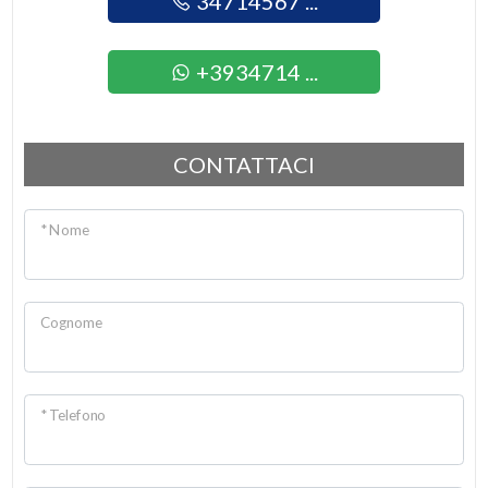
34714567 ...
3
+3934714 ...
4
CONTATTACI
5
5+
* Nome
Camere
Cognome
minime
Qualsiasi
* Telefono
1