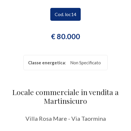
CONTATTI
Provincia
Cod. loc14
Comune
€ 80.000
Classe energetica
:
Non Specificato
Tipologia
-
Locale commerciale in vendita a
multiscelta
Martinsicuro
Qualsiasi
Villa Rosa Mare - Via Taormina
Residenziali