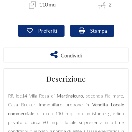
110 mq
2
Commerciali
Preferiti: Cod. loc14
Stampa: Cod. loc14
Preferiti
Stampa
Industriali
Terreni
Condividi
Condividi
Prezzo
Descrizione
Rif. loc14 Villa Rosa di
Martinsicuro
, seconda fila mare,
Casa Broker Immobiliare propone in
Vendita
Locale
commerciale
di circa 110 mq. con antistante giardino
privato di circa 80 mq. Il locale si presenta in ottime
Totale
condizioni, due bagni a norma di legge. Classe energetica in