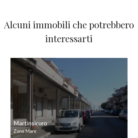
Giardino
Alcuni immobili che potrebbero
Posto auto/Box
interessarti
Balcone/Terrazzo
IN VENDITA
Ascensore
Arredato
Nuova costruzione
Lusso
Martinsicuro
Zona Mare