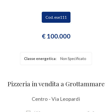
CONTATTI
Provincia
Cod. ese111
Comune
€ 100.000
Classe energetica
:
Non Specificato
Tipologia
-
Pizzeria in vendita a Grottammare
multiscelta
Qualsiasi
Centro - Via Leopardi
Residenziali