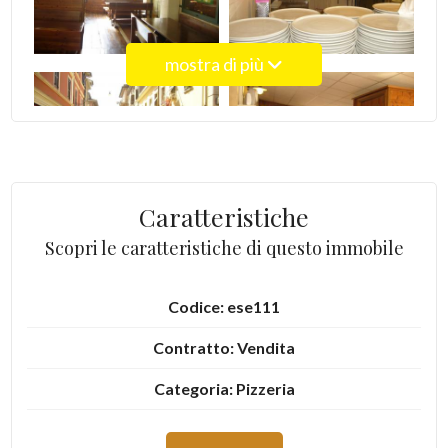
4
mostra di più
5
5+
Caratteristiche
Bagni
Scopri le caratteristiche di questo immobile
minimi
Codice: ese111
Qualsiasi
Contratto: Vendita
1
Categoria: Pizzeria
Indirizzo: Via Leopardi
2