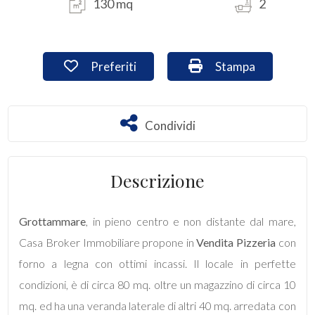
130 mq
2
Commerciali
Preferiti: Cod. ese111
Stampa: Cod. ese1
Preferiti
Stampa
Industriali
Terreni
Condividi
Condividi
Prezzo
Descrizione
Grottammare
, in pieno centro e non distante dal mare,
Casa Broker Immobiliare propone in
Vendita
Pizzeria
con
forno a legna con ottimi incassi. Il locale in perfette
condizioni, è di circa 80 mq. oltre un magazzino di circa 10
Totale
mq. ed ha una veranda laterale di altri 40 mq. arredata con