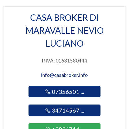
Posizione: Centrale
2
CASA BROKER DI
Attività consentite: Pizzeria
3
MARAVALLE NEVIO
LUCIANO
4
5
P.IVA: 01631580444
5+
info@casabroker.info
07356501 ...
Altre
opzioni
-
34714567 ...
multiscelta