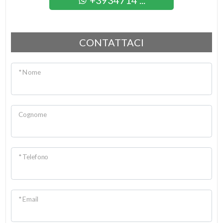
+3934714 ...
Giardino
Posto auto/Box
CONTATTACI
Balcone/Terrazzo
* Nome
Ascensore
Cognome
Arredato
Nuova costruzione
* Telefono
Lusso
* Email