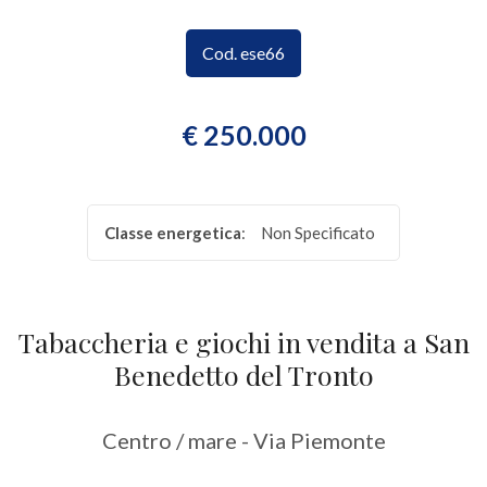
CONTATTI
Provincia
Cod. ese66
Comune
€ 250.000
Classe energetica
:
Non Specificato
Tipologia
-
Tabaccheria e giochi in vendita a San
multiscelta
Benedetto del Tronto
Qualsiasi
Centro / mare - Via Piemonte
Residenziali