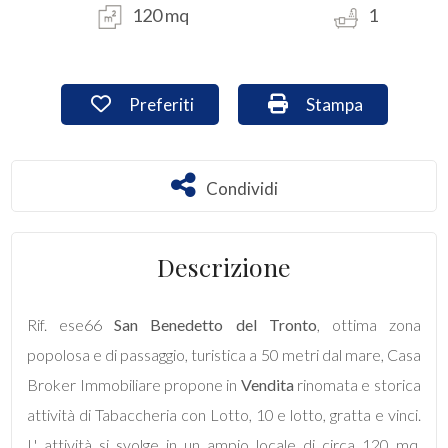
120 mq
1
Commerciali
Preferiti: Cod. ese66
Stampa: Cod. ese6
Preferiti
Stampa
Industriali
Terreni
Condividi
Condividi
Prezzo
Descrizione
Rif. ese66
San Benedetto del Tronto
, ottima zona
popolosa e di passaggio, turistica a 50 metri dal mare, Casa
Broker Immobiliare propone in
Vendita
rinomata e storica
attività di Tabaccheria con Lotto, 10 e lotto, gratta e vinci.
Totale
L' attività si svolge in un ampio locale di circa 120 mq.