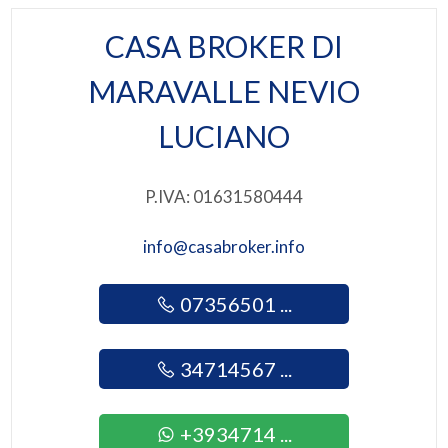
Arredato: Arredato
CASA BROKER DI
3
Posizione: Turistica
MARAVALLE NEVIO
Attività consentite: Bar Tabaccheria
4
LUCIANO
5
P.IVA: 01631580444
5+
info@casabroker.info
Camere
07356501 ...
minime
Qualsiasi
34714567 ...
1
+3934714 ...