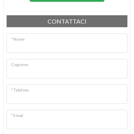
2
CONTATTACI
3
* Nome
4
5
Cognome
5+
* Telefono
Altre
opzioni
-
* Email
multiscelta