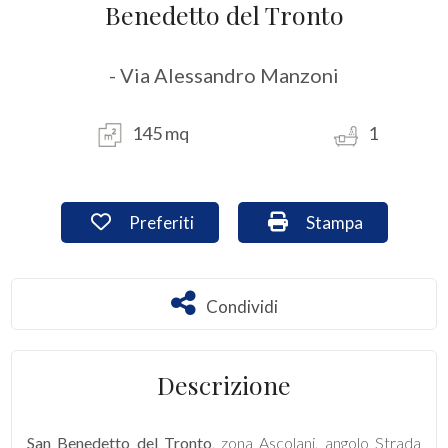
Benedetto del Tronto
CONTATTI
Provincia
- Via Alessandro Manzoni
Comune
145 mq
1
Preferiti: Cod. loc241
Stampa: Cod. loc2
Preferiti
Stampa
Tipologia
-
Condividi
Condividi
multiscelta
Descrizione
Qualsiasi
Residenziali
San Benedetto del Tronto
, zona Ascolani, angolo Strada