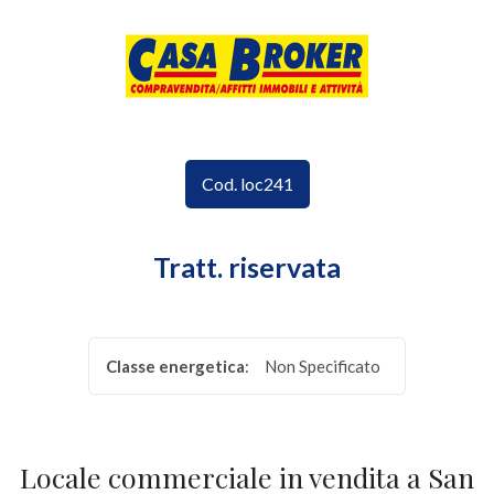
Codice
HOME
CHI
Contratto
SIAMO
Cod. loc241
Qualsiasi
I
Tratt. riservata
NOSTRI
Vendita
SERVIZI
Affitto
Classe energetica
:
Non Specificato
VANTAGGI
Scegli
IMMOBILI
dove
Locale commerciale in vendita a San
cercare