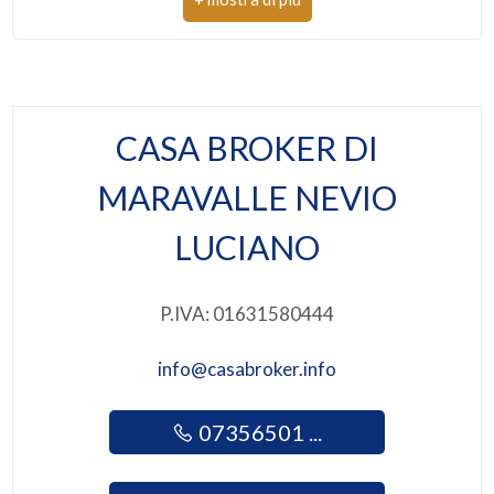
Centri commerciali
Posizione: Strada ad alto traffico
4
Attività consentite: commerciali ed artigianali
5
CASA BROKER DI
5+
MARAVALLE NEVIO
LUCIANO
Bagni
minimi
P.IVA: 01631580444
Qualsiasi
info@casabroker.info
1
07356501 ...
2