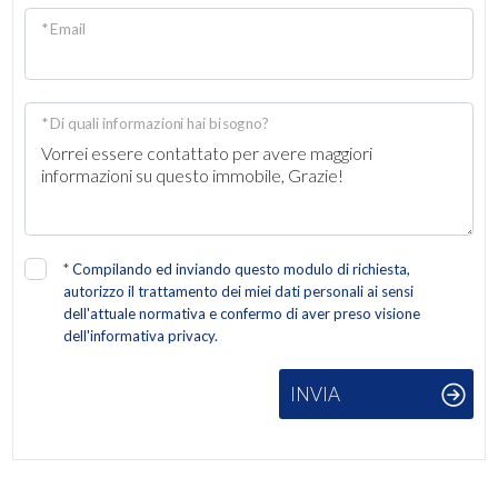
* Email
2
3
* Di quali informazioni hai bisogno?
4
5
*
Compilando ed inviando questo modulo di richiesta,
5+
autorizzo il trattamento dei miei dati personali ai sensi
dell'attuale normativa e confermo di aver preso visione
dell'informativa privacy.
Altre
opzioni
INVIA
-
multiscelta