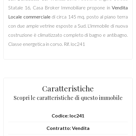
Statale 16, Casa Broker Immobiliare propone in
Vendita
Commerciali
Locale commerciale
di circa 145 mq. posto al piano terra
con due ampie vetrine esposte a Sud. L'immobile di nuova
Industriali
costruzione è climatizzato completo di bagno e antibagno.
Classe energetica in corso. Rif. loc241
Terreni
Prezzo
Caratteristiche
Scopri le caratteristiche di questo immobile
Codice: loc241
Contratto: Vendita
Totale