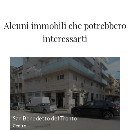
Giardino
Posto auto/Box
Alcuni immobili che potrebbero
interessarti
Balcone/Terrazzo
IN VENDITA
Ascensore
Arredato
Nuova costruzione
Lusso
San Benedetto del Tronto
Centro