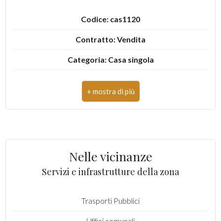
Codice: cas1120
3
Contratto: Vendita
4
Categoria: Casa singola
5
Indirizzo: Via XX Settembre
CAP: 64010
5+
Comune: Colonnella
Camere
Totale mq: 170 mq
minime
Nelle vicinanze
Camere: 4
Servizi e infrastrutture della zona
Qualsiasi
Bagni: 3
Trasporti Pubblici
Locali: 3
1
Uffici comunali