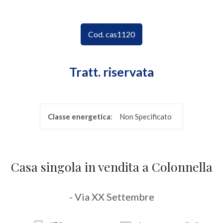
CONTATTI
Provincia
Cod. cas1120
Comune
Tratt. riservata
Classe energetica
:
Non Specificato
Tipologia
-
Casa singola in vendita a Colonnella
multiscelta
Qualsiasi
- Via XX Settembre
Residenziali