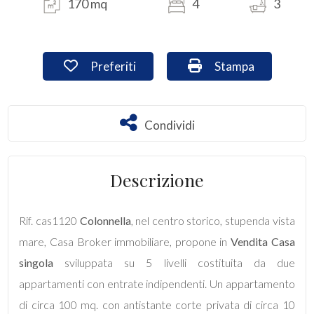
170 mq
4
3
Commerciali
Preferiti: Cod. cas1120
Stampa: Cod. cas1
Preferiti
Stampa
Industriali
Terreni
Condividi
Condividi
Prezzo
Descrizione
Rif. cas1120
Colonnella
, nel centro storico, stupenda vista
mare, Casa Broker immobiliare, propone in
Vendita
Casa
singola
sviluppata su 5 livelli costituita da due
appartamenti con entrate indipendenti. Un appartamento
Totale
di circa 100 mq. con antistante corte privata di circa 10