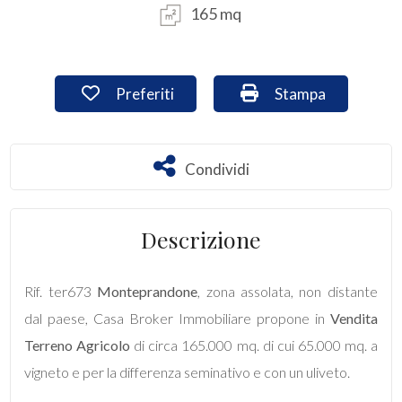
165 mq
Commerciali
Preferiti: Cod. ter673
Stampa: Cod. ter6
Preferiti
Stampa
Industriali
Terreni
Condividi
Condividi
Prezzo
Descrizione
Rif. ter673
Monteprandone
, zona assolata, non distante
dal paese, Casa Broker Immobiliare propone in
Vendita
Terreno Agricolo
di circa 165.000 mq. di cui 65.000 mq. a
vigneto e per la differenza seminativo e con un uliveto.
Totale