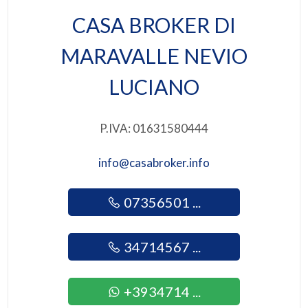
Totale mq: 165.000 mq
CASA BROKER DI
Mq agricoli: 165.000 mq
4
MARAVALLE NEVIO
5
LUCIANO
5+
P.IVA: 01631580444
Bagni
info@casabroker.info
minimi
07356501 ...
Qualsiasi
34714567 ...
1
+3934714 ...
2