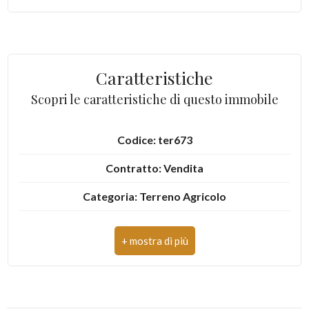
mq
Caratteristiche
Scopri le caratteristiche di questo immobile
Locali
Codice: ter673
minimi
Contratto: Vendita
Qualsiasi
Categoria: Terreno Agricolo
Indirizzo: Via Colle Appeso
1
CAP: 63076
2
Comune: Monteprandone
3