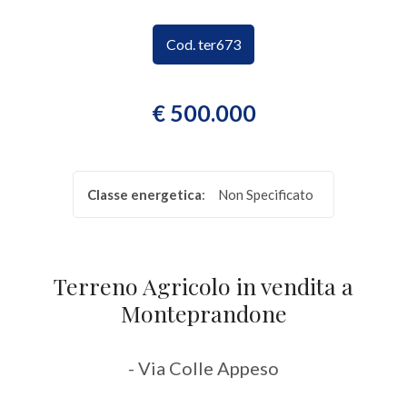
CONTATTI
Provincia
Cod. ter673
Comune
€ 500.000
Classe energetica
:
Non Specificato
Tipologia
-
Terreno Agricolo in vendita a
multiscelta
Monteprandone
Qualsiasi
- Via Colle Appeso
Residenziali