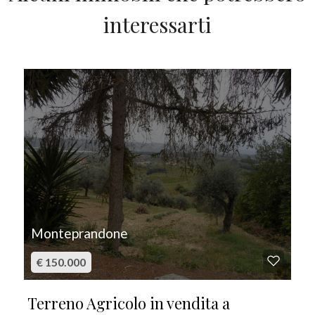
Giardino
interessarti
Posto auto/Box
IN VENDITA
Balcone/Terrazzo
Ascensore
Arredato
Nuova costruzione
Monteprandone
Lusso
€ 150.000
Terreno Agricolo in vendita a