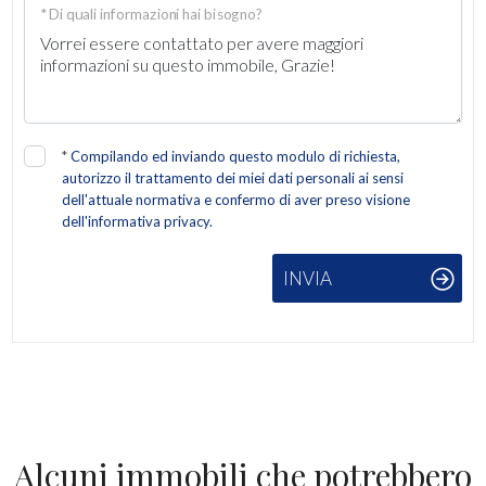
* Di quali informazioni hai bisogno?
2
3
4
*
Compilando ed inviando questo modulo di richiesta,
autorizzo il trattamento dei miei dati personali ai sensi
dell'attuale normativa e confermo di aver preso visione
5
dell'informativa privacy.
INVIA
5+
Altre
opzioni
-
multiscelta
Alcuni immobili che potrebbero