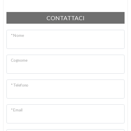
3
CONTATTACI
4
* Nome
5
Cognome
5+
Camere
* Telefono
minime
Qualsiasi
* Email
1