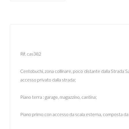
Commerciali
Industriali
Terreni
Rif. cas382
Prezzo
Centobuchi, zona collinare, poco distante dalla Strada S
accesso privato dalla strada;
Piano terra : garage, magazzino, cantina;
Piano primo con accesso da scala esterna, composta da cu
Totale