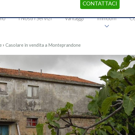
CONTATTACI
amo
I Nostri Servizi
Vantaggi
Immobili
Co
›
e
Casolare in vendita a Monteprandone