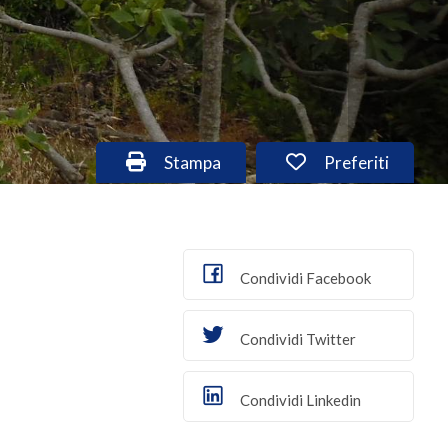
Stampa: Cod. cas382
Preferiti: Cod. 
Stampa
Preferiti
Condividi Facebook
Condividi Twitter
Condividi Linkedin