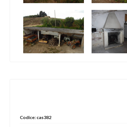
4
5
5+
Bagni
minimi
Qualsiasi
1
Codice: cas382
2