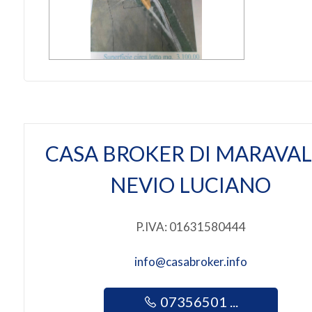
Giardino
Posto auto/Box
Balcone/Terrazzo
Ascensore
CASA BROKER DI MARAVAL
Arredato
NEVIO LUCIANO
Nuova costruzione
P.IVA: 01631580444
Lusso
info@casabroker.info
07356501 ...