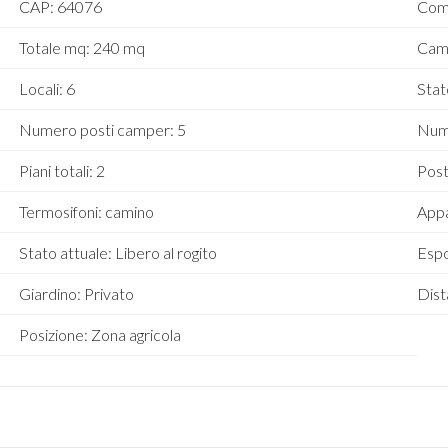
CAP: 64076
Com
Totale mq: 240 mq
Cam
Locali: 6
Stat
Numero posti camper: 5
Nume
Piani totali: 2
Post
Termosifoni: camino
Appa
Stato attuale: Libero al rogito
Espo
Giardino: Privato
Dist
Posizione: Zona agricola