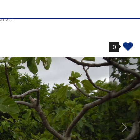
ntatti
0