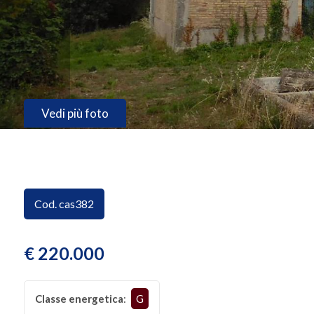
CONTATTI
Provincia
Comune
Vedi più foto
Tipologia
Cod. cas382
-
multiscelta
€ 220.000
Qualsiasi
Classe energetica
:
G
Residenziali