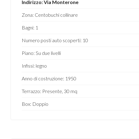
Indirizzo: Via Monterone
3
Zona: Centobuchi collinare
Bagni: 1
4
Numero posti auto scoperti: 10
5
Piano: Su due livelli
5+
Infissi: legno
Anno di costruzione: 1950
Camere
Terrazzo: Presente, 30 mq
minime
Box: Doppio
Qualsiasi
1