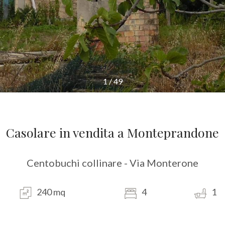
1
/
49
Casolare in vendita a Monteprandone
Centobuchi collinare - Via Monterone
240 mq
4
1