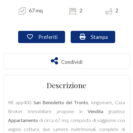
67 mq
2
2
Commerciali
Industriali
Preferiti: Cod. app400
Stampa: Cod. app4
Preferiti
Stampa
Terreni
Condividi
Condividi
Prezzo
Descrizione
Rif. app400
San Benedetto del Tronto
, lungomare, Casa
Broker Immobiliare propone in
Vendita
grazioso
Appartamento
di circa 67 mq. composto di soggiorno con
Totale
angolo cottura, due camere matrimoniali, complete di