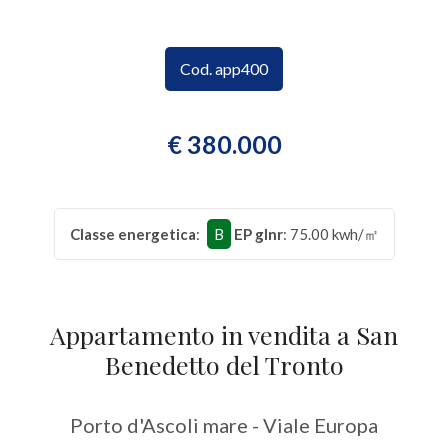
CONTATTI
Provincia
Cod. app400
Comune
€ 380.000
Classe energetica
:
B
EP glnr
: 75.00 kwh/㎡
Tipologia
-
multiscelta
Appartamento in vendita a San
Benedetto del Tronto
Qualsiasi
Porto d'Ascoli mare - Viale Europa
Residenziali