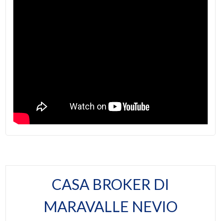
Balconi: Presente, 10 mq
Giardino
Posti letto max: 4
Posto auto/Box
Posti letto matrimoniali: 2
Balcone/Terrazzo
Distanza mare/lago: 10 mt.
Arredato: Arredato
Ascensore
Posizione: Lungomare
Arredato
Aria Condizionata
Nuova costruzione
Lusso
CASA BROKER DI
MARAVALLE NEVIO