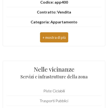
Codice: app400
3
Contratto: Vendita
Categoria: Appartamento
4
Indirizzo: Viale Europa
5
CAP: 63074
5+
Comune: San Benedetto del Tronto
Zona: Porto d'Ascoli mare
Camere
Nelle vicinanze
Totale mq: 67 mq
minime
Servizi e infrastrutture della zona
Camere: 2
Qualsiasi
Piste Ciclabili
Bagni: 2
Trasporti Pubblici
Locali: 1
1