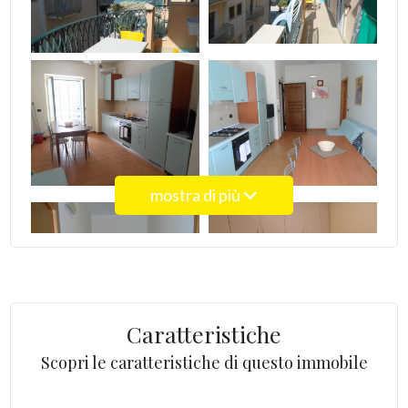
4
5
5+
mostra di più
Bagni
minimi
Qualsiasi
Caratteristiche
1
Scopri le caratteristiche di questo immobile
2