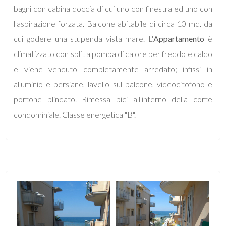
mq
bagni con cabina doccia di cui uno con finestra ed uno con
l'aspirazione forzata. Balcone abitabile di circa 10 mq. da
cui godere una stupenda vista mare. L'
Appartamento
è
climatizzato con split a pompa di calore per freddo e caldo
e viene venduto completamente arredato; infissi in
alluminio e persiane, lavello sul balcone, videocitofono e
Locali
portone blindato. Rimessa bici all'interno della corte
minimi
condominiale. Classe energetica "B".
Qualsiasi
1
2
3