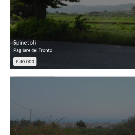
3
4
Spinetoli
5
Pagliare del Tronto
€ 40.000
5+
IN VENDITA
Camere
minime
Qualsiasi
1