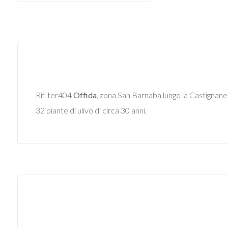
CONTATTI
Provincia
Comune
Rif. ter404
Offida
, zona San Barnaba lungo la Castignan
32 piante di ulivo di circa 30 anni.
Tipologia
-
multiscelta
Qualsiasi
Residenziali