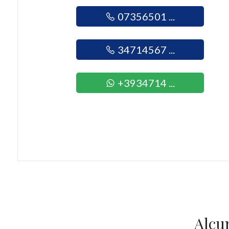
mq
07356501 ...
34714567 ...
+3934714 ...
Locali
minimi
Qualsiasi
1
2
Alcu
3