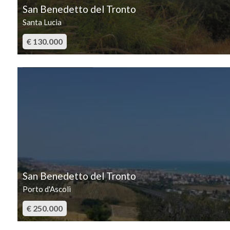
San Benedetto del Tronto
2
Santa Lucia
€ 130.000
3
IN VENDITA
4
5
5+
Altre
San Benedetto del Tronto
opzioni
Porto d'Ascoli
-
€ 250.000
multiscelta