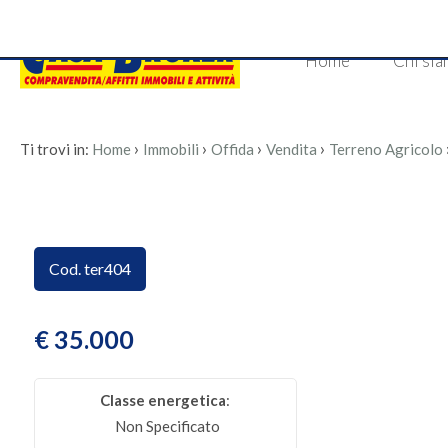
Codice
Home
Chi si
HOME
CHI
›
›
›
›
Ti trovi in:
Home
Immobili
Offida
Vendita
Terreno Agricolo
Contratto
SIAMO
Qualsiasi
I
NOSTRI
Vendita
Cod. ter404
SERVIZI
Affitto
€ 35.000
VANTAGGI
Scegli
Classe energetica
:
IMMOBILI
dove
Non Specificato
cercare