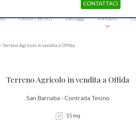
CONTATTACI
amo
I Nostri Servizi
Vantaggi
Immobili
Co
›
Terreno Agricolo in vendita a Offida
Terreno Agricolo in vendita a Offida
San Barnaba - Contrada Tesino
15 mq