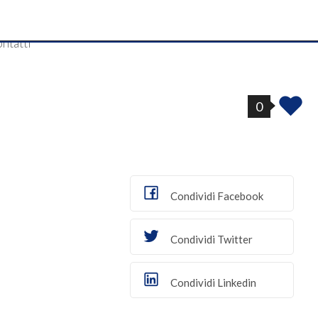
ntatti
0
Stampa: Cod. ter404
Preferiti: Cod. t
Stampa
Preferiti
Condividi Facebook
Condividi Twitter
Condividi Linkedin