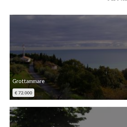
IN VENDITA
4
5
5+
Bagni
minimi
Grottammare
Qualsiasi
€ 72.000
IN VENDITA
1
2