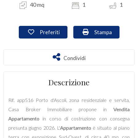
40 mq
1
1
Commerciali
Preferiti: Cod. app516
Stampa: Cod. app5
Preferiti
Stampa
Industriali
Terreni
Condividi
Condividi
Prezzo
Descrizione
Rif. app516 Porto d'Ascoli, zona residenziale e servita,
Casa Broker Immobiliare propone in
Vendita
Appartamento
in corso di costruzione con consegna
presunta giugno 2026. L'
Appartamento
è situato al piano
Totale
terra con esposizione Sud-Ovest, di circa 40 mq. con