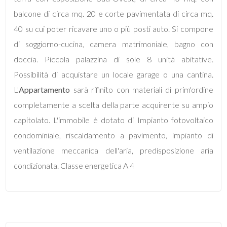
mq
balcone di circa mq. 20 e corte pavimentata di circa mq.
40 su cui poter ricavare uno o più posti auto. Si compone
di soggiorno-cucina, camera matrimoniale, bagno con
doccia. Piccola palazzina di sole 8 unità abitative.
Possibilità di acquistare un locale garage o una cantina.
L'
Appartamento
sarà rifinito con materiali di prim'ordine
Locali
completamente a scelta della parte acquirente su ampio
minimi
capitolato. L'immobile è dotato di Impianto fotovoltaico
condominiale, riscaldamento a pavimento, impianto di
Qualsiasi
ventilazione meccanica dell'aria, predisposizione aria
condizionata. Classe energetica A 4
1
2
3