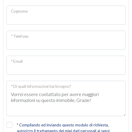
Giardino
Cognome
Posto auto/Box
* Telefono
Balcone/Terrazzo
Ascensore
* Email
Arredato
* Di quali informazioni hai bisogno?
Nuova costruzione
Lusso
*
Compilando ed inviando questo modulo di richiesta,
autorizzo il trattamento dei miei dati personali ai sensi