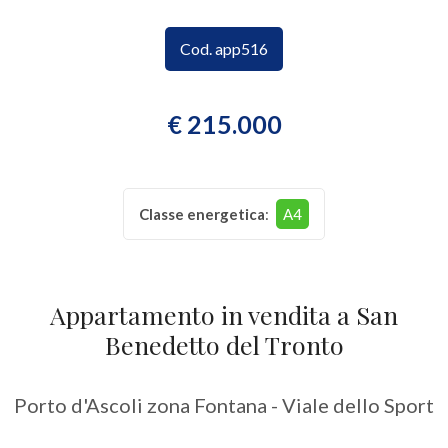
CONTATTI
Provincia
Cod. app516
Comune
€ 215.000
Classe energetica
:
A4
Tipologia
-
Appartamento in vendita a San
multiscelta
Benedetto del Tronto
Qualsiasi
Porto d'Ascoli zona Fontana - Viale dello Sport
Residenziali