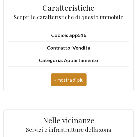
Caratteristiche
4
Scopri le caratteristiche di questo immobile
5
Codice: app516
Contratto: Vendita
5+
Categoria: Appartamento
Bagni
Indirizzo: Viale dello Sport
minimi
CAP: 63074
Qualsiasi
Comune: San Benedetto del Tronto
Zona: Porto d'Ascoli zona Fontana
1
Nelle vicinanze
Totale mq: 40 mq
Servizi e infrastrutture della zona
2
Camere: 1