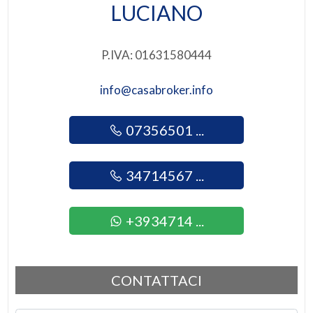
LUCIANO
Asilo
2
Scuole Elementari
P.IVA: 01631580444
3
Scuole Medie
info@casabroker.info
Scuole Superiori
4
Bar
07356501 ...
5
Uffici postali
34714567 ...
5+
Centri commerciali
Uffici comunali
+3934714 ...
Altre
opzioni
-
CONTATTACI
multiscelta