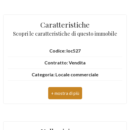
4
Caratteristiche
5
Scopri le caratteristiche di questo immobile
5+
Codice: loc527
Contratto: Vendita
Bagni
Categoria: Locale commerciale
minimi
Indirizzo: Via Papa Giovanni XXIII
Qualsiasi
CAP: 63074
1
Comune: San Benedetto del Tronto
Zona: Centro
2