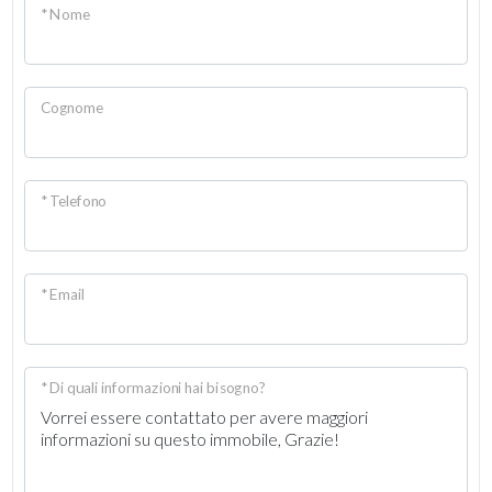
* Nome
Giardino
Posto auto/Box
Cognome
Balcone/Terrazzo
* Telefono
Ascensore
Arredato
* Email
Nuova costruzione
* Di quali informazioni hai bisogno?
Lusso