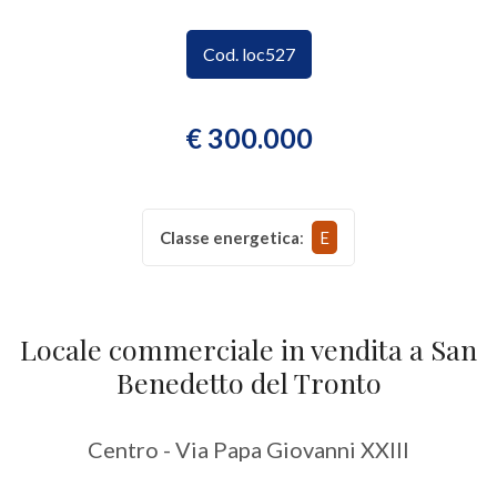
CONTATTI
Provincia
Cod. loc527
Comune
€ 300.000
Classe energetica
:
E
Tipologia
-
Locale commerciale in vendita a San
multiscelta
Benedetto del Tronto
Qualsiasi
Centro - Via Papa Giovanni XXIII
Residenziali