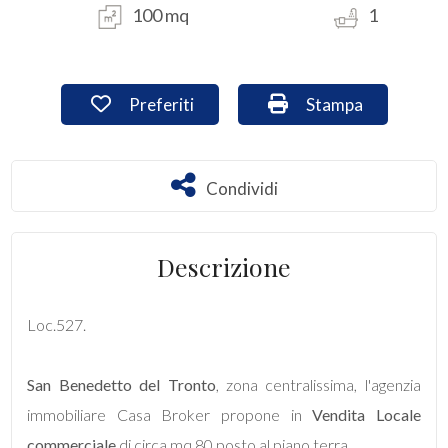
100 mq
1
Commerciali
Preferiti: Cod. loc527
Stampa: Cod. loc5
Preferiti
Stampa
Industriali
Terreni
Condividi
Condividi
Prezzo
Descrizione
Loc.527.
San Benedetto del Tronto
, zona centralissima, l'agenzia
immobiliare Casa Broker propone in
Vendita
Locale
Totale
commerciale
di circa mq 80 posto al piano terra,