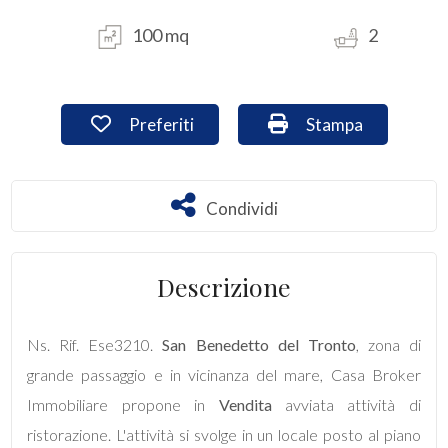
100 mq
2
Commerciali
Industriali
Preferiti: Cod. Ese3210
Stampa: Cod. Ese3
Preferiti
Stampa
Terreni
Condividi
Condividi
Prezzo
Descrizione
Ns. Rif. Ese3210.
San Benedetto del Tronto
, zona di
grande passaggio e in vicinanza del mare, Casa Broker
Immobiliare propone in
Vendita
avviata attività di
Totale
ristorazione. L'attività si svolge in un locale posto al piano