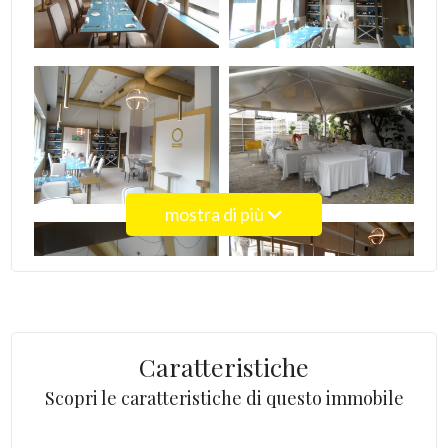
4
5
5+
mostra di più
Bagni
minimi
Qualsiasi
Caratteristiche
1
Scopri le caratteristiche di questo immobile
2