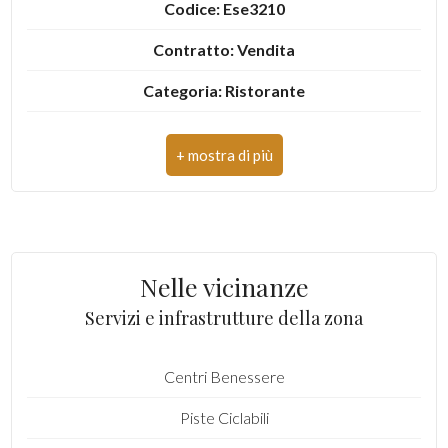
Codice: Ese3210
3
Contratto: Vendita
Categoria: Ristorante
4
Indirizzo: Via Mare
5
CAP: 63074
5+
Comune: San Benedetto del Tronto
Zona: Porto d'Ascoli mare
Camere
Nelle vicinanze
Totale mq: 100 mq
minime
Servizi e infrastrutture della zona
Bagni: 2
Qualsiasi
Centri Benessere
Locali: 4
Piste Ciclabili
Stato conservazione: Ottimo
1