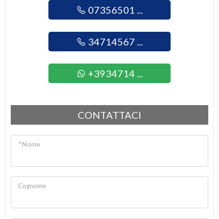
Giardino
07356501 ...
Posto auto/Box
34714567 ...
Balcone/Terrazzo
+3934714 ...
Ascensore
CONTATTACI
Arredato
* Nome
Nuova costruzione
Lusso
Cognome