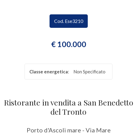
CONTATTI
Provincia
Cod. Ese3210
Comune
€ 100.000
Classe energetica
:
Non Specificato
Tipologia
-
Ristorante in vendita a San Benedetto
multiscelta
del Tronto
Qualsiasi
Porto d'Ascoli mare - Via Mare
Residenziali