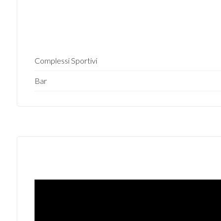
4
5
Complessi Sportivi
Bar
5+
Bagni
minimi
Qualsiasi
1
2