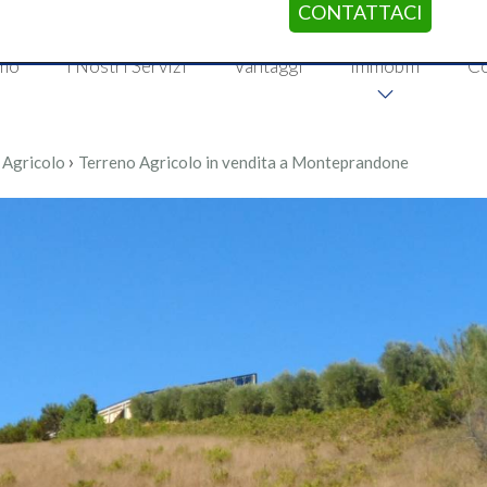
CONTATTACI
amo
I Nostri Servizi
Vantaggi
Immobili
Co
›
 Agricolo
Terreno Agricolo in vendita a Monteprandone