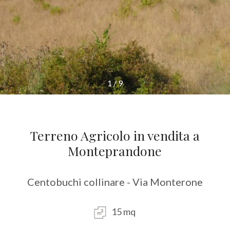
1
/
9
Terreno Agricolo in vendita a
Monteprandone
Centobuchi collinare - Via Monterone
15 mq