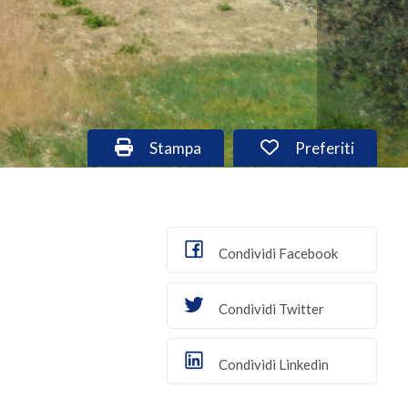
Stampa: Cod. ter201
Preferiti: Cod. t
Stampa
Preferiti
Condividi Facebook
Condividi Twitter
Condividi Linkedin