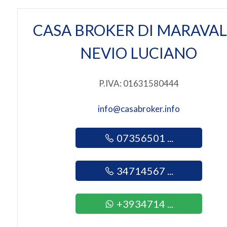
2
CASA BROKER DI MARAVAL
3
NEVIO LUCIANO
4
P.IVA: 01631580444
5
info@casabroker.info
5+
07356501 ...
Altre
34714567 ...
opzioni
-
+3934714 ...
multiscelta