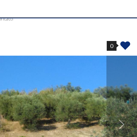
ntatti
0