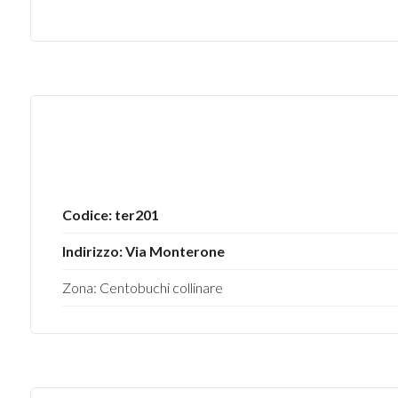
mq
Locali
minimi
Codice: ter201
Qualsiasi
Indirizzo: Via Monterone
Zona: Centobuchi collinare
1
2
3