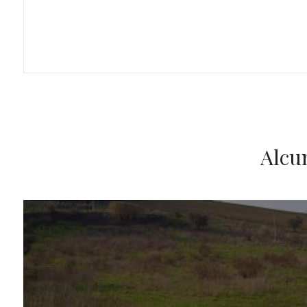
Giardino
Posto auto/Box
Balcone/Terrazzo
Ascensore
Alcu
Arredato
IN VENDITA
Nuova costruzione
Lusso