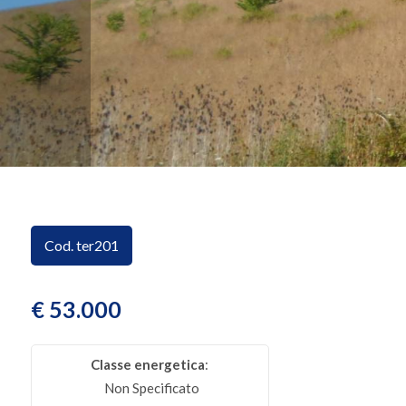
CONTATTI
Provincia
Comune
Cod. ter201
Tipologia
-
multiscelta
€ 53.000
Qualsiasi
Classe energetica
:
Non Specificato
Residenziali