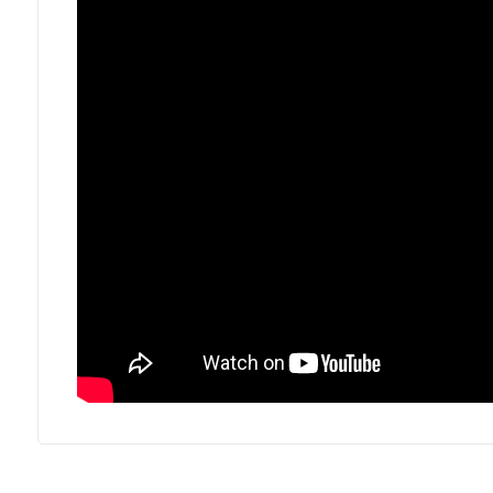
3
4
5
5+
Camere
minime
Qualsiasi
1