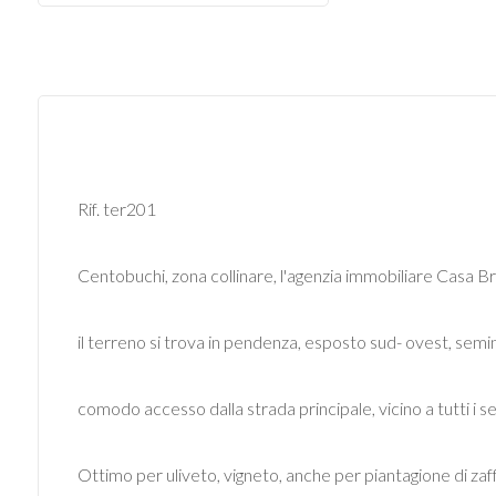
Commerciali
Industriali
Terreni
Rif. ter201
Prezzo
Centobuchi, zona collinare, l'agenzia immobiliare Casa 
il terreno si trova in pendenza, esposto sud- ovest, semina
comodo accesso dalla strada principale, vicino a tutti i se
Totale
Ottimo per uliveto, vigneto, anche per piantagione di za