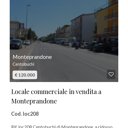
Monteprandone
Centobuchi
€ 120.000
Locale commerciale in vendita a
Monteprandone
Cod. loc208
Rif. loc208 Centobuchi di Monteprandone, a ridosso