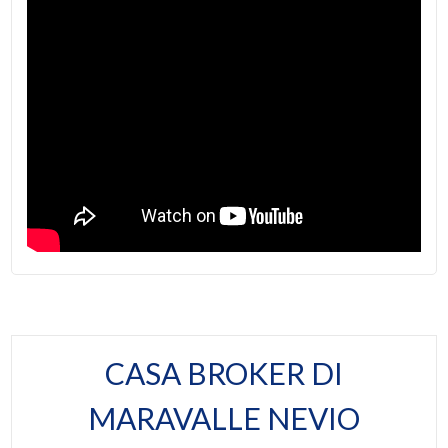
Bar
Giardino
Uffici postali
Posto auto/Box
Centri commerciali
Balcone/Terrazzo
Uffici comunali
Ascensore
Arredato
Nuova costruzione
Lusso
CASA BROKER DI
MARAVALLE NEVIO