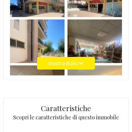
4
5
5+
mostra di più
Bagni
minimi
Qualsiasi
Caratteristiche
1
Scopri le caratteristiche di questo immobile
2