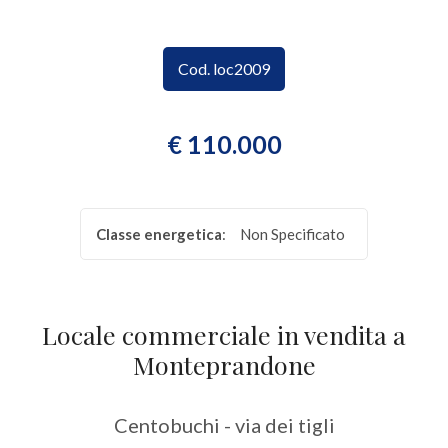
CONTATTI
Provincia
Cod. loc2009
Comune
€ 110.000
Classe energetica
:
Non Specificato
Tipologia
-
multiscelta
Locale commerciale in vendita a
Monteprandone
Qualsiasi
Centobuchi - via dei tigli
Residenziali