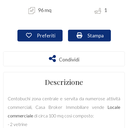
96 mq
1
Commerciali
Industriali
Preferiti: Cod. loc2009
Stampa: Cod. loc2
Preferiti
Stampa
Terreni
Condividi
Condividi
Prezzo
Descrizione
Centobuchi zona centrale e servita da numerose attività
commerciali, Casa Broker Immobiliare vende
Locale
commerciale
di circa 100 mq così composto:
Totale
- 2 vetrine