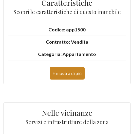
Caratteristiche
Scopri le caratteristiche di questo immobile
3
4
Codice: app1500
Contratto: Vendita
5
Categoria: Appartamento
5+
Indirizzo: Via Roma
CAP: 64014
Camere
Comune: Martinsicuro
minime
Zona: Centro
Qualsiasi
Nelle vicinanze
Totale mq: 65 mq
Servizi e infrastrutture della zona
1
Camere: 2