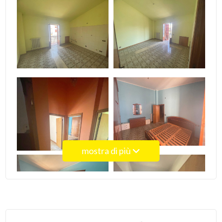
4
5
5+
Bagni
minimi
mostra di più
Qualsiasi
1
2