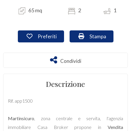
65 mq
2
1
Commerciali
Industriali
Preferiti: Cod. app1500
Stampa: Cod. app1
Preferiti
Stampa
Terreni
Condividi
Condividi
Prezzo
Descrizione
Rif. app1500
Martinsicuro
, zona centrale e servita, l'agenzia
Totale
immobiliare Casa Broker propone in
Vendita