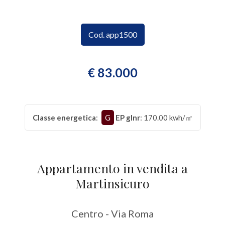
CONTATTI
Provincia
Cod. app1500
Comune
€ 83.000
Classe energetica
:
G
EP glnr
: 170.00 kwh/㎡
Tipologia
-
multiscelta
Appartamento in vendita a
Martinsicuro
Qualsiasi
Centro - Via Roma
Residenziali