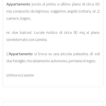
mq
Appartamento
posto al primo e ultimo piano di circa 65
mq composto da ingresso, soggiorno angolo cottura, nr. 2
camere, bagno,
nr. due balconi. Locale rustico di circa 30 mq al piano
seminterrato con camino.
Locali
minimi
L'
Appartamento
si trova su una piccola palazzina, di soli
due famiglie; riscaldamento autonomo, persiane in legno.
Qualsiasi
ottima occasione
1
2
3