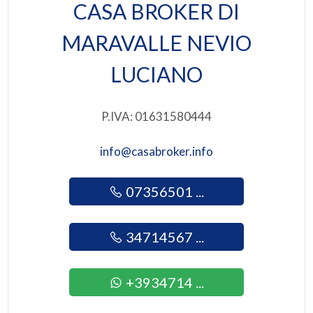
CASA BROKER DI
Bar
3
MARAVALLE NEVIO
Centri commerciali
4
LUCIANO
5
P.IVA: 01631580444
5+
info@casabroker.info
07356501 ...
Camere
minime
34714567 ...
Qualsiasi
+3934714 ...
1