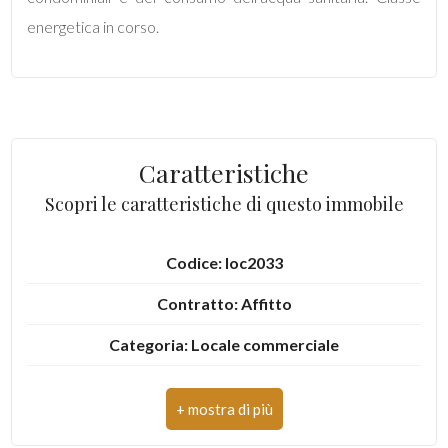
mq
energetica in corso.
Caratteristiche
Locali
Scopri le caratteristiche di questo immobile
minimi
Codice: loc2033
Qualsiasi
Contratto: Affitto
1
Categoria: Locale commerciale
2
Indirizzo: via Nazario Sauro
CAP: 63074
3