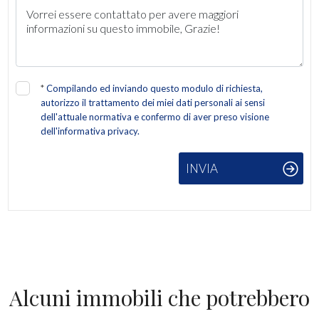
Giardino
Posto auto/Box
*
Compilando ed inviando questo modulo di richiesta,
Balcone/Terrazzo
autorizzo il trattamento dei miei dati personali ai sensi
dell'attuale normativa e confermo di aver preso visione
dell'informativa privacy.
Ascensore
INVIA
Arredato
Nuova costruzione
Lusso
Alcuni immobili che potrebbero