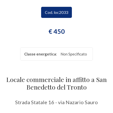
CONTATTI
Provincia
Cod. loc2033
Comune
€ 450
Classe energetica
:
Non Specificato
Tipologia
-
Locale commerciale in affitto a San
multiscelta
Benedetto del Tronto
Qualsiasi
Strada Statale 16 - via Nazario Sauro
Residenziali