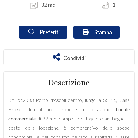
32 mq
1
Commerciali
Preferiti: Cod. loc2033
Stampa: Cod. loc2
Preferiti
Stampa
Industriali
Terreni
Condividi
Condividi
Prezzo
Descrizione
Rif. loc2033 Porto d'Ascoli centro, lungo la SS 16, Casa
Broker Immobiliare propone in locazione
Locale
commerciale
di 32 mq. completo di bagno e antibagno. Il
costo della locazione è comprensivo delle spese
Totale
condominiali e del consumo dell'acqua sanitaria. Classe