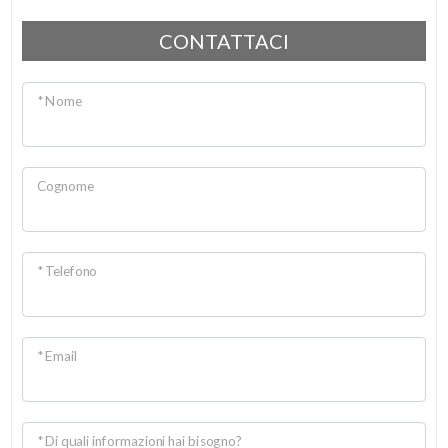
2
CONTATTACI
3
* Nome
4
Cognome
5
5+
* Telefono
Altre
opzioni
* Email
-
multiscelta
* Di quali informazioni hai bisogno?