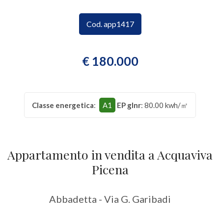
CONTATTI
Provincia
Cod. app1417
Comune
€ 180.000
Classe energetica
:
A1
EP glnr
: 80.00 kwh/㎡
Tipologia
-
Appartamento in vendita a Acquaviva
multiscelta
Picena
Qualsiasi
Abbadetta - Via G. Garibadi
Residenziali