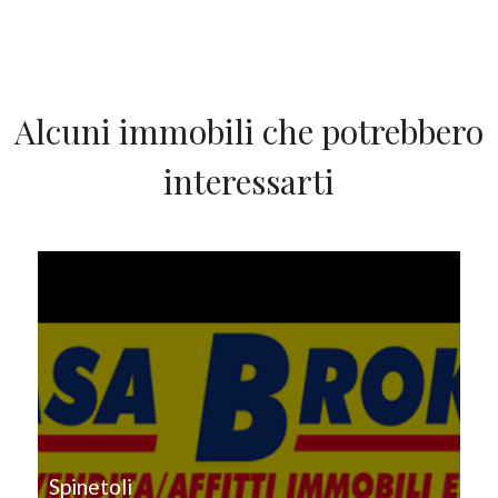
Giardino
Posto auto/Box
Alcuni immobili che potrebbero
Balcone/Terrazzo
interessarti
Ascensore
IN VENDITA
Arredato
Nuova costruzione
Lusso
Spinetoli