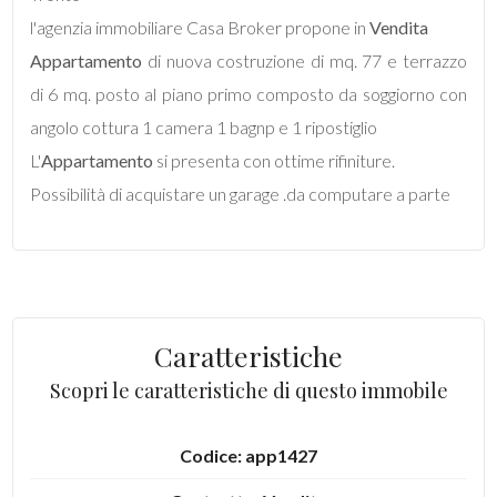
l'agenzia immobiliare Casa Broker propone in
Vendita
Commerciali
Appartamento
di nuova costruzione di mq. 77 e terrazzo
di 6 mq. posto al piano primo composto da soggiorno con
Industriali
angolo cottura 1 camera 1 bagnp e 1 ripostiglio
L'
Appartamento
si presenta con ottime rifiniture.
Terreni
Possibilità di acquistare un garage .da computare a parte
Prezzo
Caratteristiche
Scopri le caratteristiche di questo immobile
Codice: app1427
Totale