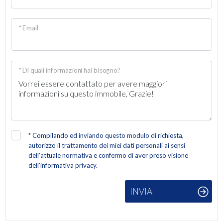
2
* Email
3
* Di quali informazioni hai bisogno?
4
5
5+
*
Compilando ed inviando questo modulo di richiesta,
autorizzo il trattamento dei miei dati personali ai sensi
dell'attuale normativa e confermo di aver preso visione
Altre
dell'informativa privacy.
opzioni
-
INVIA
multiscelta