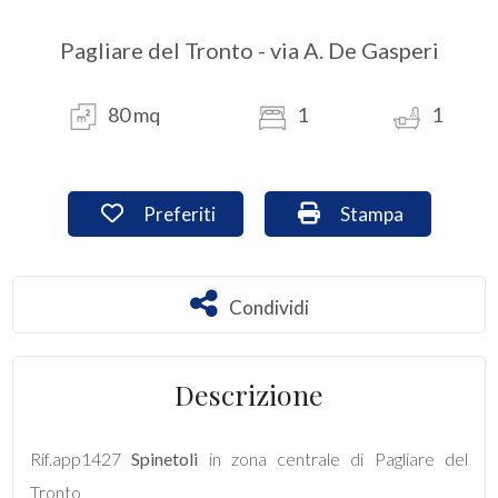
CONTATTI
Pagliare del Tronto - via A. De Gasperi
Provincia
80 mq
1
1
Comune
Preferiti: Cod. app1427
Stampa: Cod. app1
Preferiti
Stampa
Condividi
Tipologia
Condividi
-
multiscelta
Descrizione
Qualsiasi
Rif.app1427
Spinetoli
in zona centrale di Pagliare del
Residenziali
Tronto