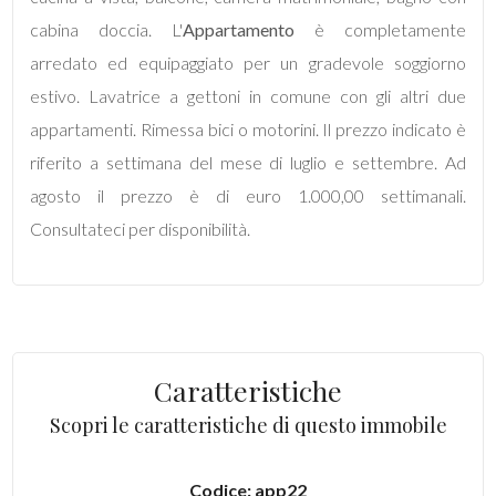
mq
cabina doccia. L'
Appartamento
è completamente
arredato ed equipaggiato per un gradevole soggiorno
estivo. Lavatrice a gettoni in comune con gli altri due
appartamenti. Rimessa bici o motorini. Il prezzo indicato è
riferito a settimana del mese di luglio e settembre. Ad
agosto il prezzo è di euro 1.000,00 settimanali.
Locali
Consultateci per disponibilità.
minimi
Qualsiasi
1
Caratteristiche
Scopri le caratteristiche di questo immobile
2
3
Codice: app22