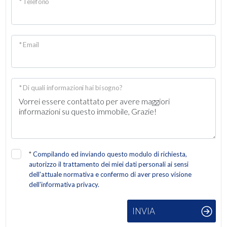
* Telefono
Giardino
Posto auto/Box
* Email
Balcone/Terrazzo
* Di quali informazioni hai bisogno?
Ascensore
Arredato
Nuova costruzione
*
Compilando ed inviando questo modulo di richiesta,
autorizzo il trattamento dei miei dati personali ai sensi
dell'attuale normativa e confermo di aver preso visione
Lusso
dell'informativa privacy.
INVIA