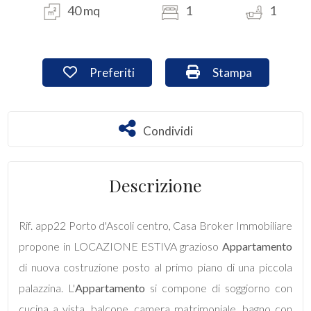
40 mq
1
1
Commerciali
Preferiti: Cod. app22
Stampa: Cod. app2
Preferiti
Stampa
Industriali
Terreni
Condividi
Condividi
Prezzo
Descrizione
Rif. app22 Porto d'Ascoli centro, Casa Broker Immobiliare
propone in LOCAZIONE ESTIVA grazioso
Appartamento
di nuova costruzione posto al primo piano di una piccola
palazzina. L'
Appartamento
si compone di soggiorno con
Totale
cucina a vista, balcone, camera matrimoniale, bagno con