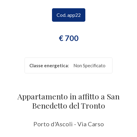
CONTATTI
Provincia
Cod. app22
Comune
€ 700
Classe energetica
:
Non Specificato
Tipologia
-
Appartamento in affitto a San
multiscelta
Benedetto del Tronto
Qualsiasi
Porto d'Ascoli - Via Carso
Residenziali