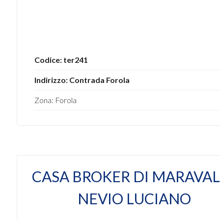
mq
Codice: ter241
Indirizzo: Contrada Forola
Locali
Zona: Forola
minimi
Qualsiasi
1
CASA BROKER DI MARAVAL
2
NEVIO LUCIANO
3