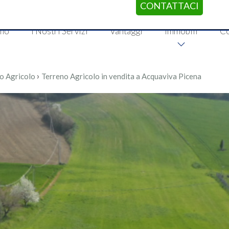
CONTATTACI
amo
I Nostri Servizi
Vantaggi
Immobili
Co
›
o Agricolo
Terreno Agricolo in vendita a Acquaviva Picena