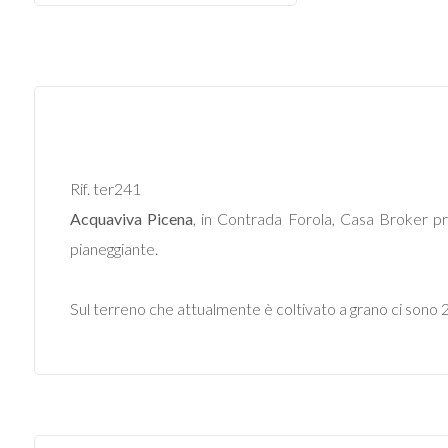
Commerciali
Industriali
Terreni
Rif. ter241
Acquaviva Picena
, in Contrada Forola, Casa Broker 
Prezzo
pianeggiante.
Sul terreno che attualmente è coltivato a grano ci sono 25 p
Totale