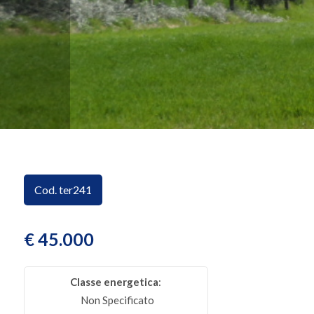
CONTATTI
Provincia
Comune
Cod. ter241
Tipologia
-
multiscelta
€ 45.000
Qualsiasi
Classe energetica
:
Non Specificato
Residenziali