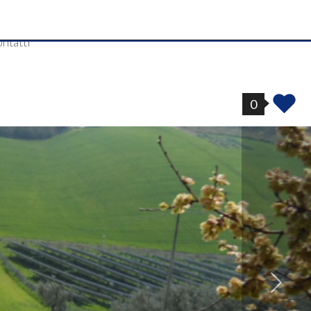
ntatti
0