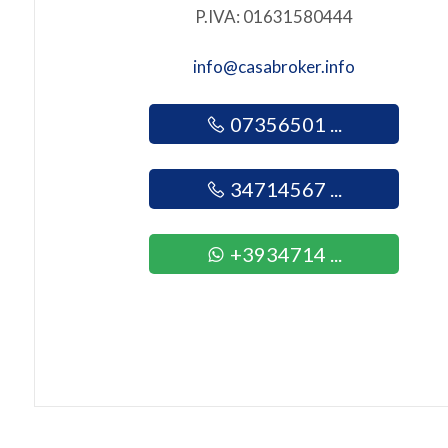
P.IVA: 01631580444
4
info@casabroker.info
5
07356501 ...
5+
34714567 ...
Bagni
+3934714 ...
minimi
Qualsiasi
1
2