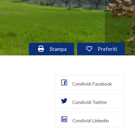
Stampa: Cod. ter241
Preferiti: Cod. t
Stampa
Preferiti
Condividi Facebook
Condividi Twitter
Condividi Linkedin