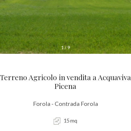
1
/
9
Terreno Agricolo in vendita a Acquaviva
Picena
Forola - Contrada Forola
15 mq