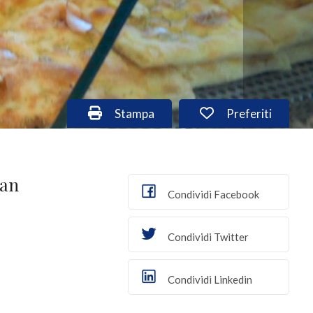
Stampa: Cod. ese562
Preferiti: Cod. 
Stampa
Preferiti
San
Condividi Facebook
Condividi Twitter
Condividi Linkedin