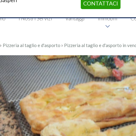
 Gasperi
CONTATTACI
amo
I Nostri Servizi
Vantaggi
Immobili
Co
›
›
Pizzeria al taglio e d'asporto
Pizzeria al taglio e d'asporto in ve