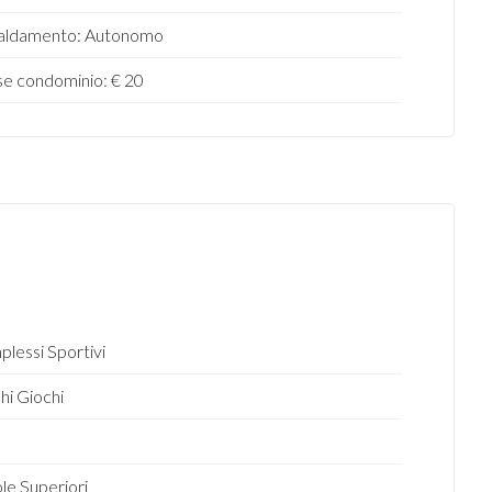
caldamento: Autonomo
e condominio: € 20
lessi Sportivi
hi Giochi
o
le Superiori