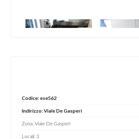
4
5
5+
Bagni
minimi
Codice: ese562
Qualsiasi
Indirizzo: Viale De Gasperi
1
Zona: Viale De Gasperi
2
Locali: 3