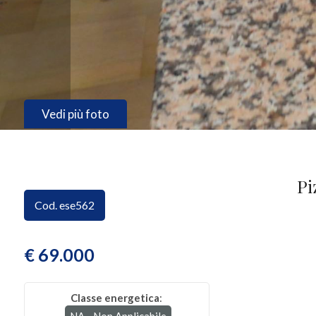
CONTATTI
Provincia
Comune
Vedi più foto
Pi
Tipologia
Cod. ese562
-
multiscelta
€ 69.000
Qualsiasi
Classe energetica
:
Residenziali