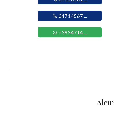
Giardino
34714567 ...
Posto auto/Box
+3934714 ...
Balcone/Terrazzo
Ascensore
Arredato
Nuova costruzione
Lusso
Alcu