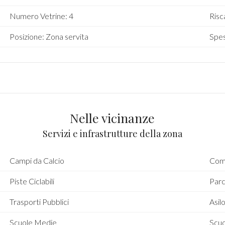
Numero Vetrine: 4
Ris
Posizione: Zona servita
Spes
Nelle vicinanze
Servizi e infrastrutture della zona
Campi da Calcio
Comp
Piste Ciclabili
Parc
Trasporti Pubblici
Asil
Scuole Medie
Scuo