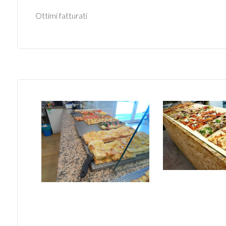
mq
Ottimi fatturati
Locali
minimi
Qualsiasi
1
2
3