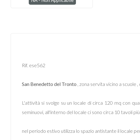
NA - Non Applicabile
Commerciali
Industriali
Terreni
Rif. ese562
Prezzo
San Benedetto del Tronto
, zona servita vicino a scuole 
L'attività si svolge su un locale di circa 120 mq con q
seminuovi, all'interno del locale ci sono circa 10 tavoli più
nel periodo estivo utilizza lo spazio antistante il locale pe
Totale