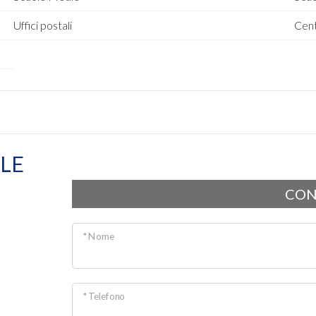
Uffici postali
Cent
LE
CON
* Nome
* Telefono