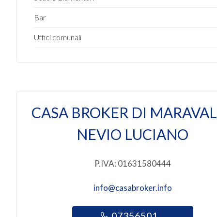
2
Bar
Uffici comunali
3
4
5
CASA BROKER DI MARAVAL
5+
NEVIO LUCIANO
Altre
P.IVA: 01631580444
opzioni
-
info@casabroker.info
multiscelta
07356501 ...