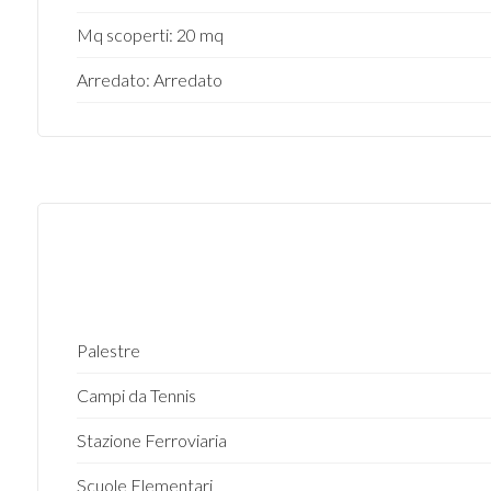
Mq scoperti: 20 mq
3
Arredato: Arredato
4
5
5+
Camere
minime
Palestre
Campi da Tennis
Qualsiasi
Stazione Ferroviaria
1
Scuole Elementari