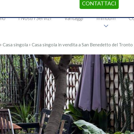
CONTATTACI
amo
I Nostri Servizi
Vantaggi
Immobili
Co
›
›
Casa singola
Casa singola in vendita a San Benedetto del Tronto