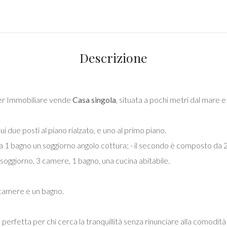
Descrizione
er Immobiliare vende
Casa singola
, situata a pochi metri dal mare e 
 due posti al piano rialzato, e uno al primo piano.
 1 bagno un soggiorno angolo cottura; - il secondo è composto da 
ggiorno, 3 camere, 1 bagno, una cucina abitabile.
camere e un bagno.
erfetta per chi cerca la tranquillità senza rinunciare alla comodità de