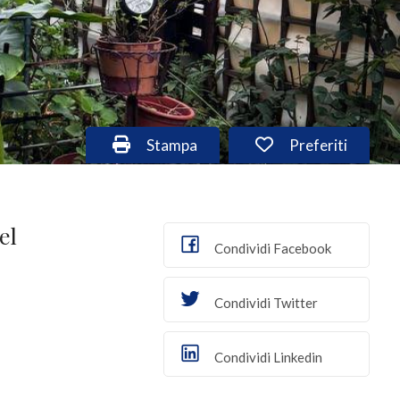
Stampa: Cod. cas918
Preferiti: Cod. 
Stampa
Preferiti
el
Condividi Facebook
Condividi Twitter
Condividi Linkedin