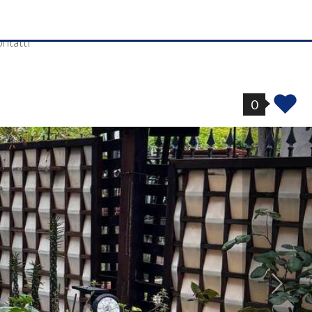
ntatti
0