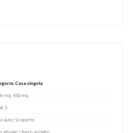
goria: Casa singola
le mq: 450 mq
i: 5
o auto: Scoperto
o attuale: Libero al rogito