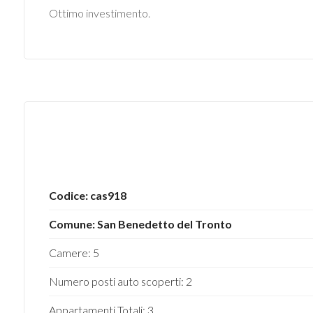
mq
Ottimo investimento.
Locali
minimi
Qualsiasi
Codice: cas918
Comune: San Benedetto del Tronto
1
Camere: 5
2
Numero posti auto scoperti: 2
3
Appartamenti Totali: 3