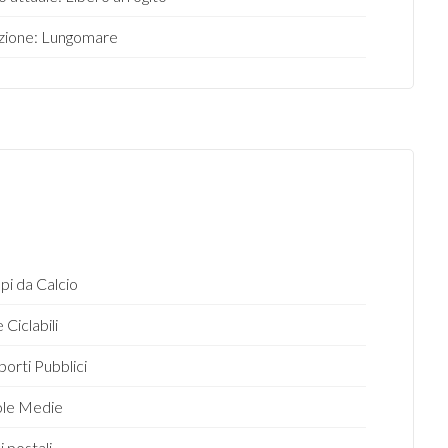
zione: Lungomare
i da Calcio
 Ciclabili
porti Pubblici
ole Medie
i postali