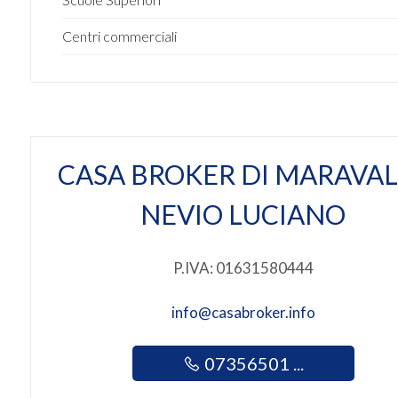
3
Centri commerciali
4
5
CASA BROKER DI MARAVAL
5+
NEVIO LUCIANO
Camere
P.IVA: 01631580444
minime
info@casabroker.info
Qualsiasi
07356501 ...
1