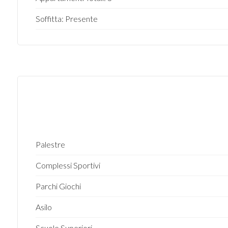
Soffitta: Presente
4
5
5+
Bagni
minimi
Palestre
Qualsiasi
Complessi Sportivi
Parchi Giochi
1
Asilo
2
Scuole Superiori