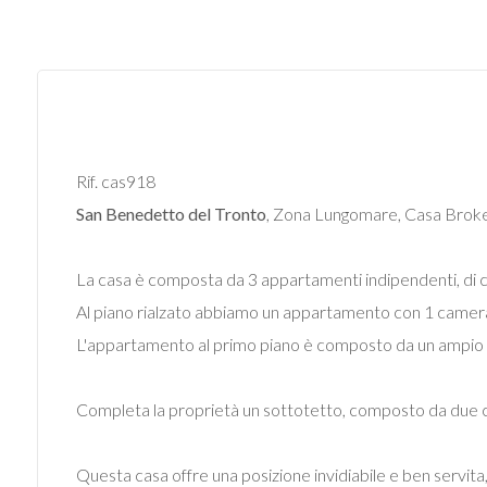
Commerciali
Industriali
Terreni
Rif. cas918
San Benedetto del Tronto
, Zona Lungomare, Casa Brok
Prezzo
La casa è composta da 3 appartamenti indipendenti, di cui
Al piano rialzato abbiamo un appartamento con 1 camera
L'appartamento al primo piano è composto da un ampio so
Completa la proprietà un sottotetto, composto da due 
Totale
Questa casa offre una posizione invidiabile e ben servita, p