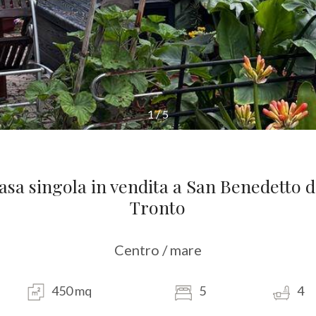
1
/
5
asa singola in vendita a San Benedetto d
Tronto
Centro / mare
450 mq
5
4