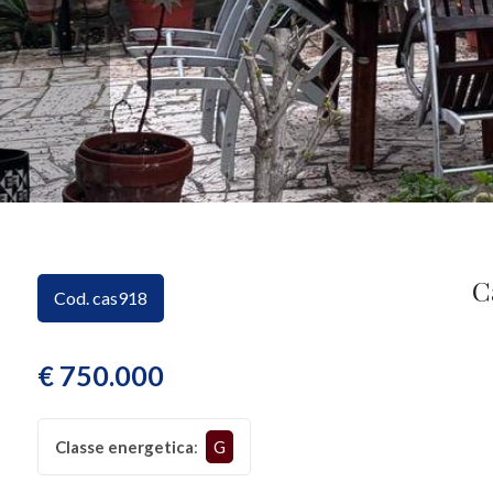
CONTATTI
Provincia
Comune
C
Cod. cas918
Tipologia
-
multiscelta
€ 750.000
Qualsiasi
Classe energetica
:
G
Residenziali