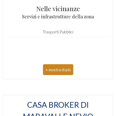
Zona: Bonifica
Nelle vicinanze
Totale mq: 600 mq
4
Servizi e infrastrutture della zona
Mq edificabili: 600 mq
5
Trasporti Pubblici
Possibili realizzazioni: residenziale
Indice Edificabilità: 0.50
5+
Bagni
minimi
Qualsiasi
1
CASA BROKER DI
2