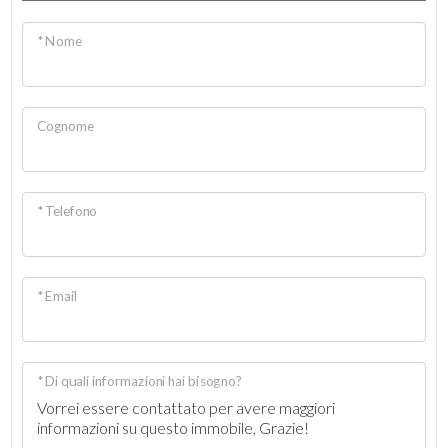
2
* Nome
3
Cognome
4
5
* Telefono
5+
* Email
Altre
opzioni
-
* Di quali informazioni hai bisogno?
multiscelta