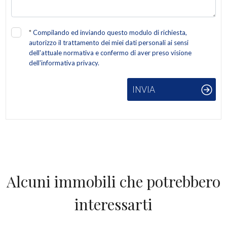
Giardino
*
Compilando ed inviando questo modulo di richiesta,
Posto auto/Box
autorizzo il trattamento dei miei dati personali ai sensi
dell'attuale normativa e confermo di aver preso visione
dell'informativa privacy.
Balcone/Terrazzo
INVIA
Ascensore
Arredato
Nuova costruzione
Alcuni immobili che potrebbero
Lusso
interessarti