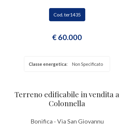
CONTATTI
Provincia
Cod. ter1435
Comune
€ 60.000
Classe energetica
:
Non Specificato
Tipologia
-
Terreno edificabile in vendita a
multiscelta
Colonnella
Qualsiasi
Bonifica - Via San Giovannu
Residenziali