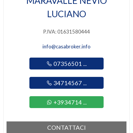
MARAVALLE NEVIO
LUCIANO
3
4
P.IVA: 01631580444
5
info@casabroker.info
5+
07356501 ...
34714567 ...
Camere
minime
+3934714 ...
Qualsiasi
1
CONTATTACI