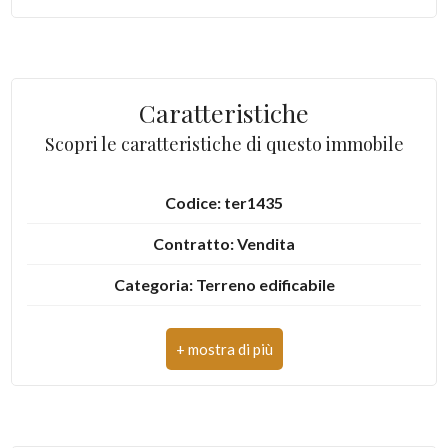
mq
Caratteristiche
Scopri le caratteristiche di questo immobile
Locali
Codice: ter1435
minimi
Contratto: Vendita
Qualsiasi
Categoria: Terreno edificabile
Indirizzo: Via San Giovannu
1
CAP: 64010
2
Comune: Colonnella
3