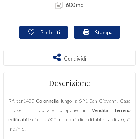
600 mq
Commerciali
Preferiti: Cod. ter1435
Stampa: Cod. ter1
Preferiti
Stampa
Industriali
Terreni
Condividi
Condividi
Prezzo
Descrizione
Rif. ter1435
Colonnella
, lungo la SP1 San Giovanni, Casa
Broker Immobiliare propone in
Vendita
Terreno
edificabile
di circa 600 mq. con indice di fabbricabilità 0,50
mq./mq..
Totale