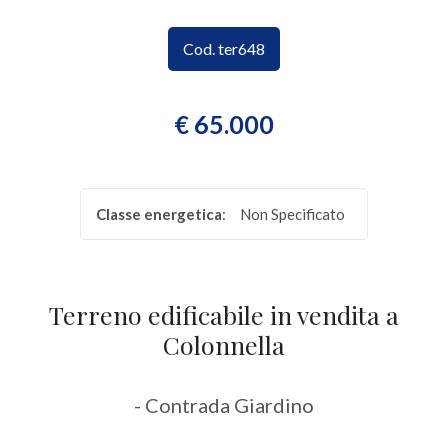
CONTATTI
Provincia
Cod. ter648
Comune
€ 65.000
Classe energetica
:
Non Specificato
Tipologia
-
Terreno edificabile in vendita a
multiscelta
Colonnella
Qualsiasi
- Contrada Giardino
Residenziali