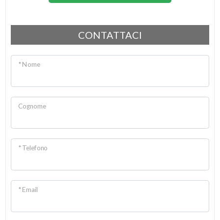
2
CONTATTACI
3
* Nome
4
5
Cognome
5+
* Telefono
Altre
opzioni
-
* Email
multiscelta