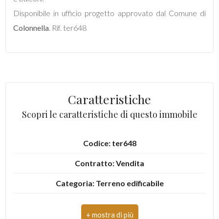
mq
Disponibile in ufficio progetto approvato dal Comune di
Colonnella
. Rif. ter648
Locali
Caratteristiche
minimi
Scopri le caratteristiche di questo immobile
Qualsiasi
Codice: ter648
1
Contratto: Vendita
Categoria: Terreno edificabile
2
Indirizzo: Contrada Giardino
3