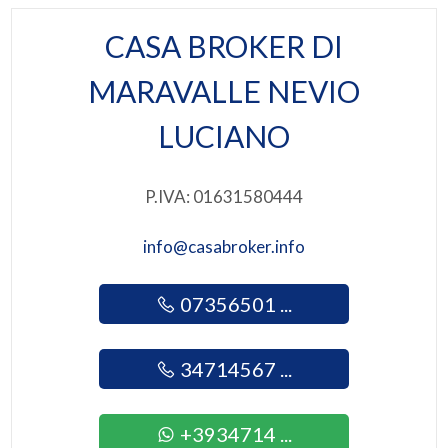
CASA BROKER DI
3
MARAVALLE NEVIO
4
LUCIANO
5
P.IVA: 01631580444
5+
info@casabroker.info
Camere
07356501 ...
minime
Qualsiasi
34714567 ...
1
+3934714 ...