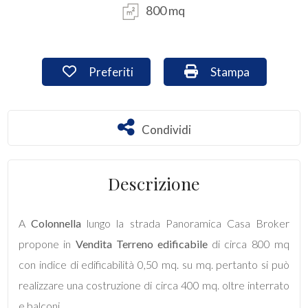
800 mq
Commerciali
Preferiti: Cod. ter648
Stampa: Cod. ter6
Preferiti
Stampa
Industriali
Terreni
Condividi
Condividi
Prezzo
Descrizione
A
Colonnella
lungo la strada Panoramica Casa Broker
propone in
Vendita
Terreno edificabile
di circa 800 mq
con indice di edificabilità 0,50 mq. su mq. pertanto si può
realizzare una costruzione di circa 400 mq. oltre interrato
Totale
e balconi.